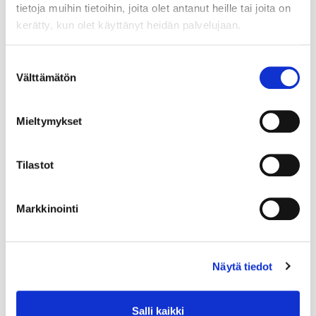
tietoja muihin tietoihin, joita olet antanut heille tai joita on
kerätty, kun olet käyttänyt heidän palvelujaan.
Suostumuksen
Välttämätön
valinta
Mieltymykset
Tilastot
Markkinointi
Näytä tiedot
Salli kaikki