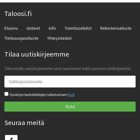
Taloosi.fi
Etusivu
Uutiset
Info
Toimitusehdot
Rekisteriseloste
Tietosuojaseloste
Yhteystiedot
Tilaa uutiskirjeemme
Tilaamalla uutiskirjeemme saat uusimmat edut suoraan sähköpostiisi.
Hyväksyn henkilötietojen tallentamisen (
lue
)
TILAA
Seuraa meitä