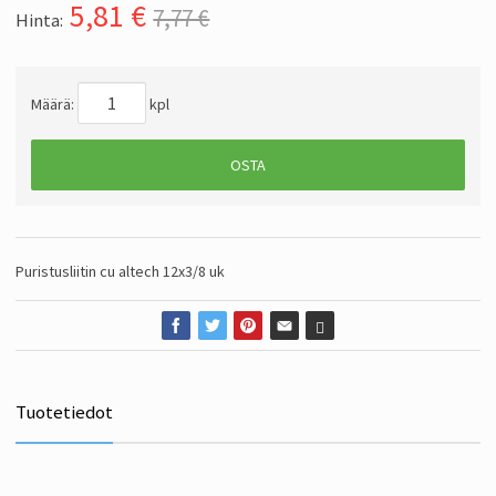
5,81
€
7,77 €
Hinta:
Määrä:
kpl
OSTA
Puristusliitin cu altech 12x3/8 uk
Tuotetiedot