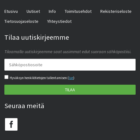
Etusivu
Uutiset
Info
Toimitusehdot
Rekisteriseloste
Tietosuojaseloste
Yhteystiedot
Tilaa uutiskirjeemme
Tilaamalla uutiskirjeemme saat uusimmat edut suoraan sähköpostiisi.
Hyväksyn henkilötietojen tallentamisen (
lue
)
TILAA
Seuraa meitä