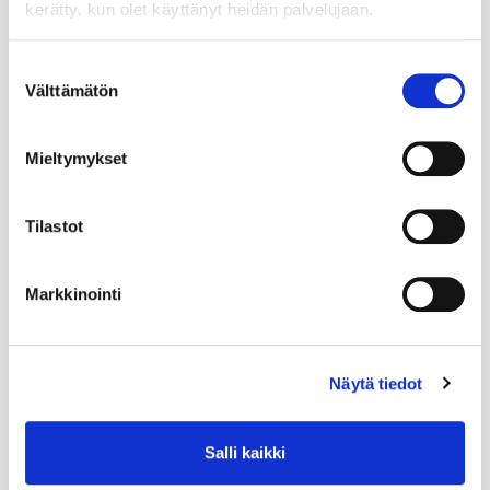
kerätty, kun olet käyttänyt heidän palvelujaan.
Suostumuksen
Välttämätön
valinta
Mieltymykset
Tilastot
Markkinointi
Näytä tiedot
Salli kaikki