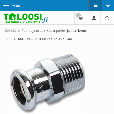
MENU
0
Putket ja osat
Kupariputket ja osat krom
PURISTUSLIITIN CU ALTECH 15X1/2 UK KROMI