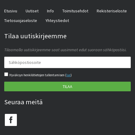
Etusivu
Uutiset
Info
Toimitusehdot
Rekisteriseloste
Tietosuojaseloste
Yhteystiedot
Tilaa uutiskirjeemme
Tilaamalla uutiskirjeemme saat uusimmat edut suoraan sähköpostiisi.
Hyväksyn henkilötietojen tallentamisen (
lue
)
TILAA
Seuraa meitä