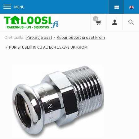
MENU
0
Putket ja osat
Kupariputket ja osat krom
PURISTUSLIITIN CU ALTECH 15X3/8 UK KROMI