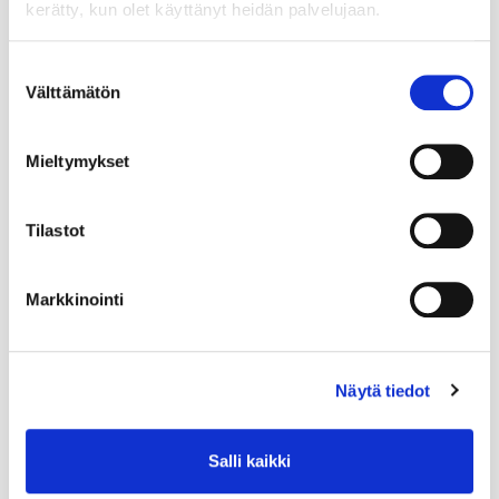
kerätty, kun olet käyttänyt heidän palvelujaan.
Suostumuksen
Välttämätön
valinta
Mieltymykset
Tilastot
Markkinointi
Näytä tiedot
Salli kaikki