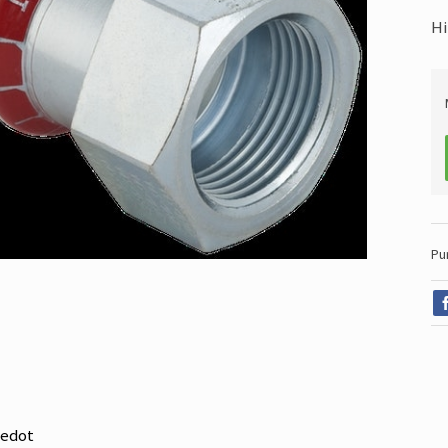
Hi
Pu
iedot