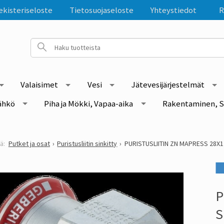
ekisteriseloste
Tietosuojaseloste
Yhteystiedot
R
Valaisimet
Vesi
Jätevesijärjestelmät
ähkö
Piha ja Mökki, Vapaa-aika
Rakentaminen, S
Putket ja osat
Puristusliitin sinkitty
PURISTUSLIITIN ZN MAPRESS 28X1
P
S