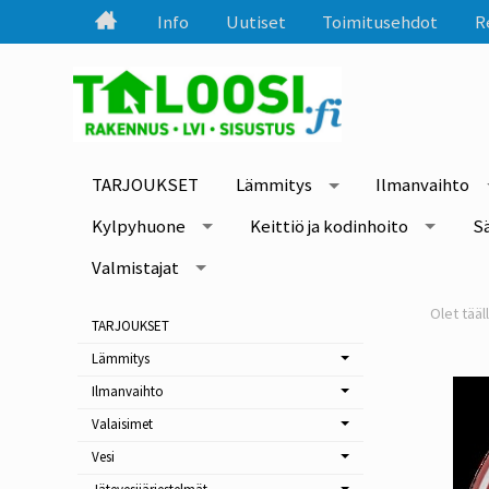
Info
Uutiset
Toimitusehdot
R
TARJOUKSET
Lämmitys
Ilmanvaihto
Kylpyhuone
Keittiö ja kodinhoito
S
Valmistajat
TARJOUKSET
Lämmitys
Ilmanvaihto
Valaisimet
Vesi