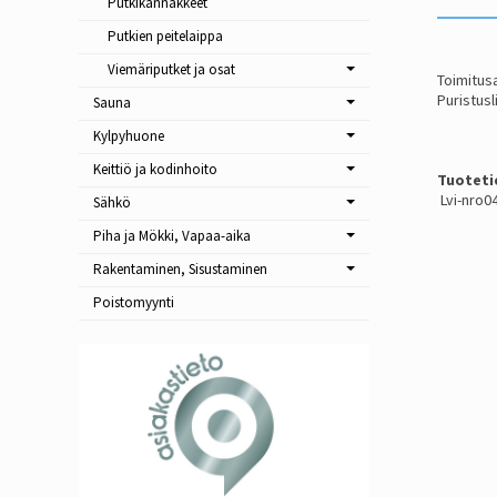
Putkikannakkeet
Putkien peitelaippa
Viemäriputket ja osat
Toimitusa
Puristusl
Sauna
Kylpyhuone
Keittiö ja kodinhoito
Tuoteti
Lvi-nro0
Sähkö
Piha ja Mökki, Vapaa-aika
Rakentaminen, Sisustaminen
Poistomyynti