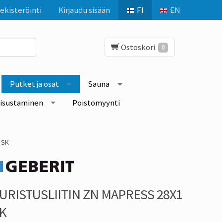
ekisteröinti
Kirjaudu sisään
FI
EN
Ostoskori
0
Putket ja osat
Sauna
isustaminen
Poistomyynti
 SK
URISTUSLIITIN ZN MAPRESS 28X1
K