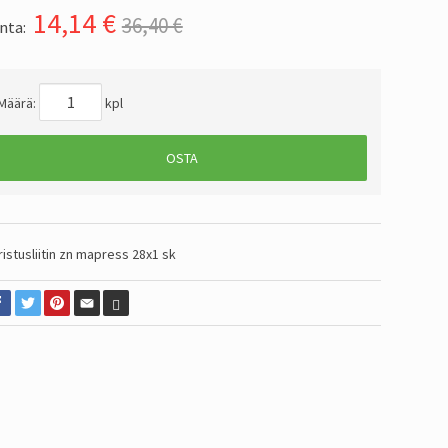
14,14
€
36,40 €
nta:
Määrä:
kpl
OSTA
ristusliitin zn mapress 28x1 sk