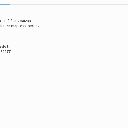
ika: 2-3 arkipäivää
iitin zn mapress 28x1 sk
edot:
482577