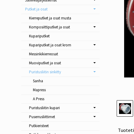
Jätevesijärjestelmät
Putket ja osat
Kierreputket ja osat musta
Komposiittiputket ja osat
Kupariputket
Kupariputket ja osat krom
Messinkikierreosat
Muoviputket ja osat
Puristusliitin sinkitty
Sanha
Mapress
A Press
Puristusliitin kupari
Puserrusliittimet
Putkieristeet
Tuotet