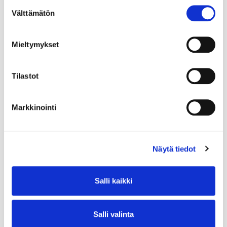
Suostumuksen
Välttämätön
valinta
Mieltymykset
Tilastot
Markkinointi
Näytä tiedot
Salli kaikki
Salli valinta