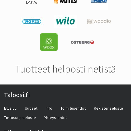
Tuotteet helposti netistä
Taloosi.fi
Etusivu
Uutiset
Info
Toimitusehdot
Rekisteriseloste
Tietosuojaseloste
Yhteystiedot