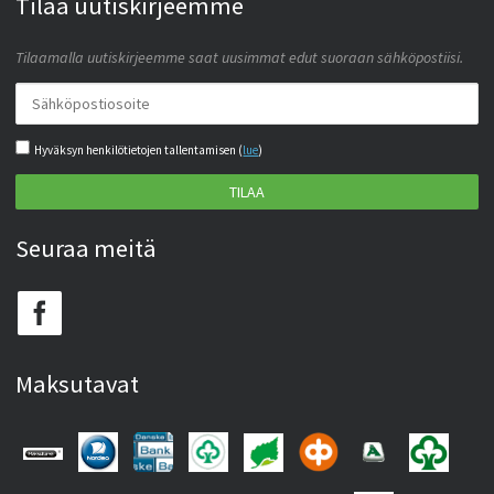
Tilaa uutiskirjeemme
Tilaamalla uutiskirjeemme saat uusimmat edut suoraan sähköpostiisi.
Hyväksyn henkilötietojen tallentamisen (
lue
)
TILAA
Seuraa meitä
Maksutavat