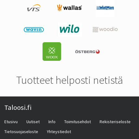
Tuotteet helposti netistä
Taloosi.fi
Etusivu
Uutiset
Info
Toimitusehdot
Rekisteriseloste
Tietosuojaseloste
Yhteystiedot