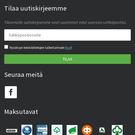
Tilaa uutiskirjeemme
Tilaamalla uutiskirjeemme saat uusimmat edut suoraan sähköpostiisi.
Hyväksyn henkilötietojen tallentamisen (
lue
)
TILAA
Seuraa meitä
Maksutavat