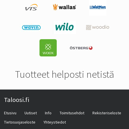
Tuotteet helposti netistä
Taloosi.fi
Etusivu
Uutiset
Info
Toimitusehdot
Rekisteriseloste
Tietosuojaseloste
Yhteystiedot