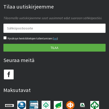
Tilaa uutiskirjeemme
Tilaamalla uutiskirjeemme saat uusimmat edut suoraan sähköpostiisi.
Hyväksyn henkilötietojen tallentamisen (
lue
)
TILAA
Seuraa meitä
Maksutavat