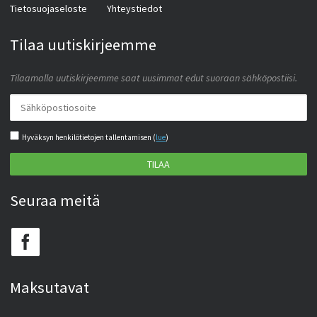
Tietosuojaseloste
Yhteystiedot
Tilaa uutiskirjeemme
Tilaamalla uutiskirjeemme saat uusimmat edut suoraan sähköpostiisi.
Hyväksyn henkilötietojen tallentamisen (
lue
)
TILAA
Seuraa meitä
Maksutavat