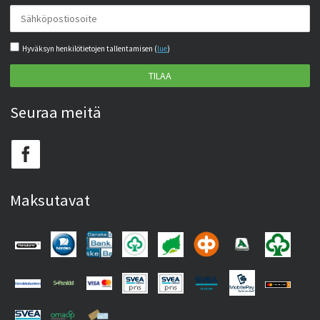
Hyväksyn henkilötietojen tallentamisen (
lue
)
TILAA
Seuraa meitä
Maksutavat