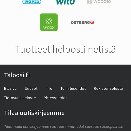
Tuotteet helposti netistä
Taloosi.fi
Etusivu
Uutiset
Info
Toimitusehdot
Rekisteriseloste
Tietosuojaseloste
Yhteystiedot
Tilaa uutiskirjeemme
Tilaamalla uutiskirjeemme saat uusimmat edut suoraan sähköpostiisi.