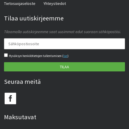
Tietosuojaseloste
Yhteystiedot
Tilaa uutiskirjeemme
Tilaamalla uutiskirjeemme saat uusimmat edut suoraan sähköpostiisi.
Hyväksyn henkilötietojen tallentamisen (
lue
)
TILAA
Seuraa meitä
Maksutavat