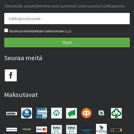
Tilaamalla uutiskirjeemme saat uusimmat edut suoraan sähköpostiisi.
Hyväksyn henkilötietojen tallentamisen (
lue
)
TILAA
Seuraa meitä
Maksutavat