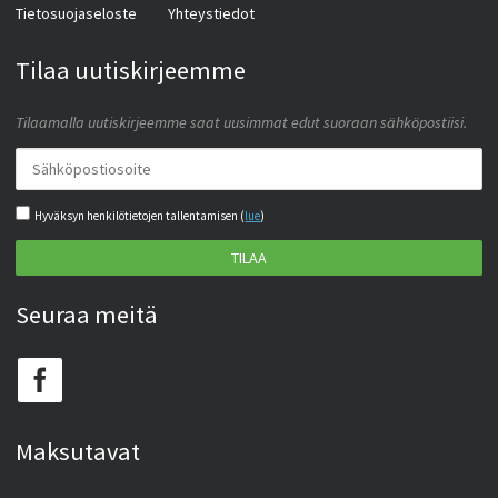
Tietosuojaseloste
Yhteystiedot
Tilaa uutiskirjeemme
Tilaamalla uutiskirjeemme saat uusimmat edut suoraan sähköpostiisi.
Hyväksyn henkilötietojen tallentamisen (
lue
)
TILAA
Seuraa meitä
Maksutavat