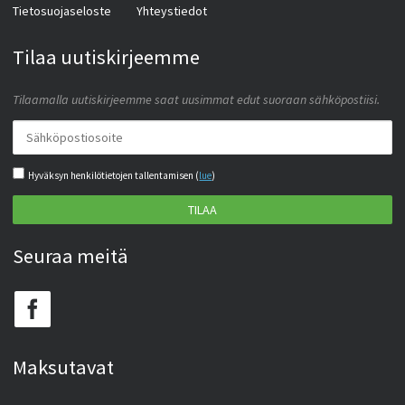
Tietosuojaseloste
Yhteystiedot
Tilaa uutiskirjeemme
Tilaamalla uutiskirjeemme saat uusimmat edut suoraan sähköpostiisi.
Hyväksyn henkilötietojen tallentamisen (
lue
)
TILAA
Seuraa meitä
Maksutavat