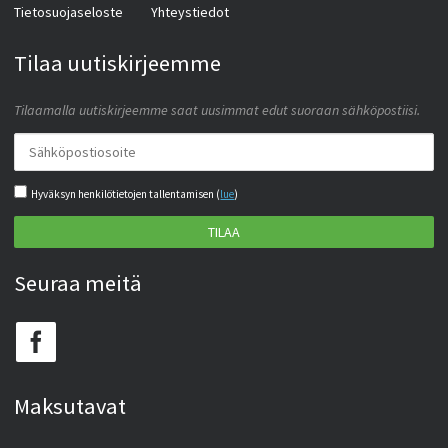
Tietosuojaseloste
Yhteystiedot
Tilaa uutiskirjeemme
Tilaamalla uutiskirjeemme saat uusimmat edut suoraan sähköpostiisi.
Hyväksyn henkilötietojen tallentamisen (
lue
)
TILAA
Seuraa meitä
Maksutavat