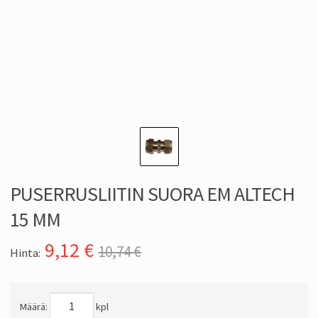
PUSERRUSLIITIN SUORA EM ALTECH
15 MM
9,12
€
10,74 €
Hinta:
Määrä:
kpl