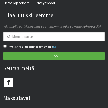
Tietosuojaseloste
Yhteystiedot
Tilaa uutiskirjeemme
Tilaamalla uutiskirjeemme saat uusimmat edut suoraan sähköpostiisi.
Hyväksyn henkilötietojen tallentamisen (
lue
)
TILAA
Seuraa meitä
Maksutavat