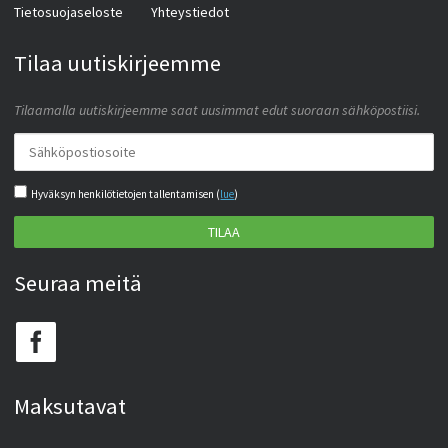
Tietosuojaseloste
Yhteystiedot
Tilaa uutiskirjeemme
Tilaamalla uutiskirjeemme saat uusimmat edut suoraan sähköpostiisi.
Hyväksyn henkilötietojen tallentamisen (
lue
)
TILAA
Seuraa meitä
Maksutavat