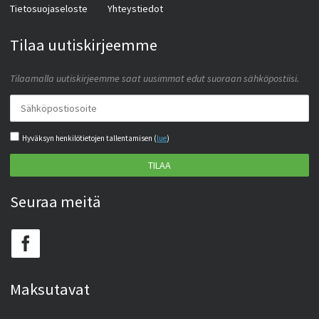
Tietosuojaseloste
Yhteystiedot
Tilaa uutiskirjeemme
Tilaamalla uutiskirjeemme saat uusimmat edut suoraan sähköpostiisi.
Hyväksyn henkilötietojen tallentamisen (
lue
)
TILAA
Seuraa meitä
Maksutavat