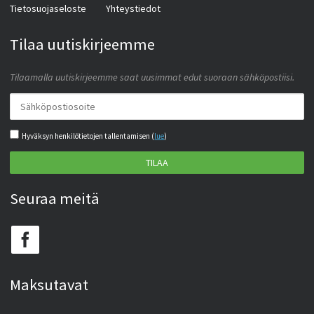
Tietosuojaseloste
Yhteystiedot
Tilaa uutiskirjeemme
Tilaamalla uutiskirjeemme saat uusimmat edut suoraan sähköpostiisi.
Hyväksyn henkilötietojen tallentamisen (
lue
)
TILAA
Seuraa meitä
Maksutavat