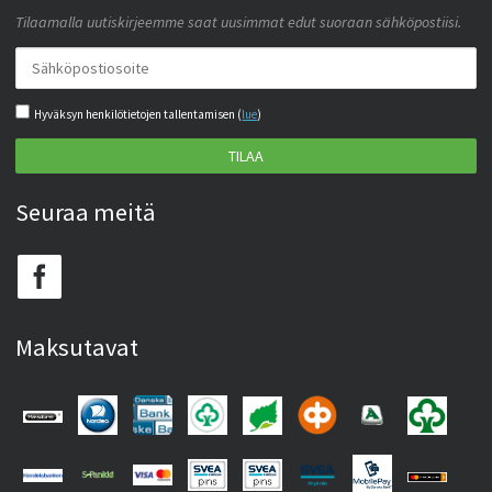
Tilaamalla uutiskirjeemme saat uusimmat edut suoraan sähköpostiisi.
Hyväksyn henkilötietojen tallentamisen (
lue
)
TILAA
Seuraa meitä
Maksutavat