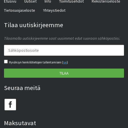
Etusivu
Uutiset
Info
Toimitusehdot
Rekisteriseloste
Tietosuojaseloste
Yhteystiedot
Tilaa uutiskirjeemme
Tilaamalla uutiskirjeemme saat uusimmat edut suoraan sähköpostiisi.
Hyväksyn henkilötietojen tallentamisen (
lue
)
TILAA
Seuraa meitä
Maksutavat