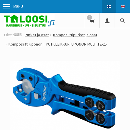
MENU
0
Putket ja osat
Komposiittiputket ja osat
Komposiitti uponor
PUTKILEIKKURI UPONOR MULTI 12-25