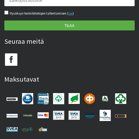
Hyväksyn henkilötietojen tallentamisen (
lue
)
TILAA
Seuraa meitä
Maksutavat