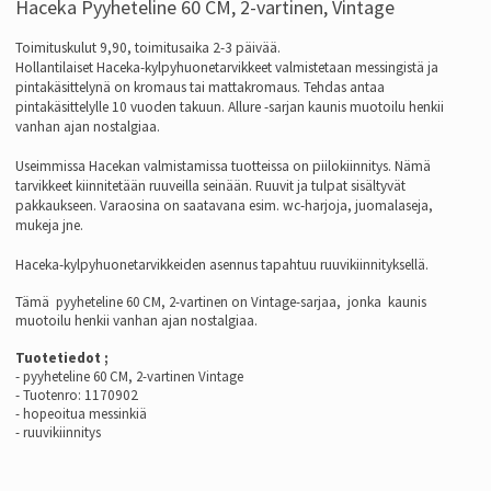
Haceka Pyyheteline 60 CM, 2-vartinen, Vintage
Toimituskulut 9,90, toimitusaika 2-3 päivää.
Hollantilaiset Haceka-kylpyhuonetarvikkeet valmistetaan messingistä ja
pintakäsittelynä on kromaus tai mattakromaus. Tehdas antaa
pintakäsittelylle 10 vuoden takuun. Allure -sarjan kaunis muotoilu henkii
vanhan ajan nostalgiaa.
Useimmissa Hacekan valmistamissa tuotteissa on piilokiinnitys. Nämä
tarvikkeet kiinnitetään ruuveilla seinään. Ruuvit ja tulpat sisältyvät
pakkaukseen.
Varaosina on saatavana esim. wc-harjoja, juomalaseja,
mukeja jne.
Haceka-kylpyhuonetarvikkeiden asennus tapahtuu ruuvikiinnityksellä.
Tämä
p
yyheteline 60 CM, 2-vartinen on Vintage-sarjaa,
jonka kaunis
muotoilu henkii vanhan ajan nostalgiaa.
Tuotetiedot ;
-
p
yyheteline 60 CM, 2-vartinen Vintage
-
Tuotenro:
1170902
- hopeoitua messinkiä
- ruuvikiinnitys