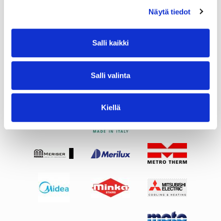
Näytä tiedot
Salli kaikki
Salli valinta
Kiellä