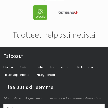
Tuotteet helposti netistä
Taloosi.fi
Etusivu
Uutiset
Info
Toimitusehdot
Rekisteriseloste
Tietosuojaseloste
Yhteystiedot
Tilaa uutiskirjeemme
Tilaamalla uutiskirjeemme saat uusimmat edut suoraan sähköpostiisi.