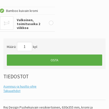
Bamboo kuivain kromi
Valkoinen,
toimitusaika 2
viikkoa
Määrä:
kpl
OSTA
TIEDOSTOT
Asennus-ja huolto-ohje
Takuuehdot
Rej Design Pyyhekuivain vesikiertoinen, 630x355 mm, kromi ja