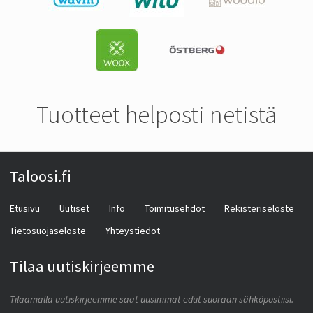
Tuotteet helposti netistä
Taloosi.fi
Etusivu
Uutiset
Info
Toimitusehdot
Rekisteriseloste
Tietosuojaseloste
Yhteystiedot
Tilaa uutiskirjeemme
Tilaamalla uutiskirjeemme saat uusimmat edut suoraan sähköpostiisi.