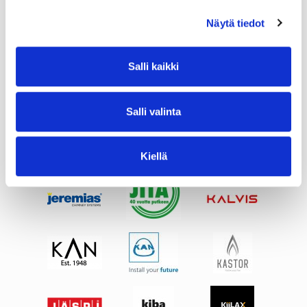
Näytä tiedot
Salli kaikki
Salli valinta
Kiellä