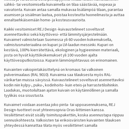
sähkö- tai vesitoimisella kuivaimella on tilaa säästävää, nopeaa ja
vaivatonta. Kuivain antaa samalla mukavaa lisälämpöä tilaan, parantaa
asumisen ja sisäilman laatua, poistaa kosteutta huoneilmasta ja auttaa
ennaltaehkäisemään home- ja kosteusvaurioita.
Kaikki vesitoimiset REJ Design -kuivaustelineet soveltuvat
asennettaviksi sekä käyttövesi- että lämmitysjärjestelmään.
Kuivaimet valmistetaan Suomessa yli 60 vuoden kokemuksella,
valmistusmateriaalina on kupari ja LVI-laadun messinki. Kupari on
kestävä, 100% kierrätettävä, ekologinen ja hygieeninen materiaali,
josta on hyvät käyttökokemukset yli 100 vuoden ajalta
käyttövesiputkistoissa. Kuparin lämmönjohtavuus on erinomainen.
Kuivainten vakiopintakäsittelynä on kromaus tai valkoinen
pulverimaalaus (RAL 9010). Kuivaimia saa tilauksesta myös RAL-
värikartan muissa sävyissä. Kuivaustelineet soveltuvat asennettaviksi
kodin niin kylpy-, puku-, kodinhoito- kuin eteis-ja harrastetiloihinkin.
Laadukas, muotoilultaan ajaton kuivain on käytännöllinen ja samalla
tyylikäs osa sisustusta.
Kuivaimet voidaan asentaa joko pinta- tai uppoasennuksena, REJ
Design-tuotteet ovat yhteensopivia Oras-liittimien kanssa.
Vesiliittimet eivät sisälly toimituspakettiin, koska asennustapa riippuu
sennuskohteesta. Valkoisten tai erikoisväristen kuivainten tilauksen
yhteydessä kannattaa tilata myös vesiliittimet samalla