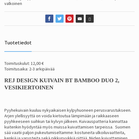
valkoinen
Tuotetiedot
Toimituskulut: 12,00 €
Toimitusaika: 2-3 arkipäivää
REJ DESIGN KUIVAIN BT BAMBOO DUO 2,
VESIKIERTOINEN
Pyyhekuivain kuuluu nykyaikaisen kylpyhuoneen perusvarustukseen.
Arjen ylellisyyttä on voida kietoutua lämpimään ja raikkaaseen
pyyhkeeseen suihkun tai kylvyn jälkeen. Kuivauspatteria kannattaa
kuitenkin hyödyntää myös muissa kuivattamisen tarpeissa. Suomen
sää vaatii paljon pukeutumiseltamme: kostuneita ulkoiluvaatteita,
kenkiä ja varusteita sekä pikkupyykkiä riittää. Niiden kuivattaminen