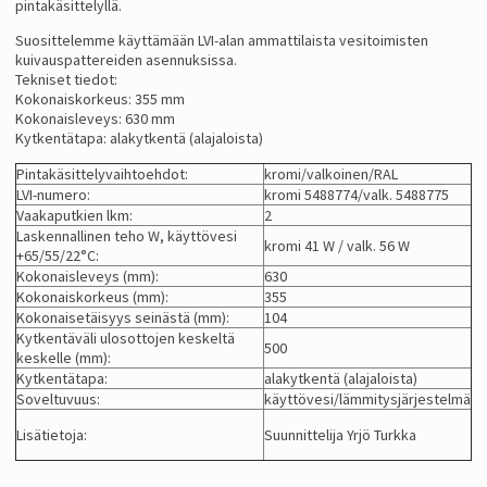
pintakäsittelyllä.
Suosittelemme käyttämään LVI-alan ammattilaista vesitoimisten
kuivauspattereiden asennuksissa.
Tekniset tiedot:
Kokonaiskorkeus: 355 mm
Kokonaisleveys: 630 mm
Kytkentätapa: alakytkentä (alajaloista)
Pintakäsittelyvaihtoehdot:
kromi/valkoinen/RAL
LVI-numero:
kromi 5488774/valk. 5488775
Vaakaputkien lkm:
2
Laskennallinen teho W, käyttövesi
kromi 41 W / valk. 56 W
+65/55/22°C:
Kokonaisleveys (mm):
630
Kokonaiskorkeus (mm):
355
Kokonaisetäisyys seinästä (mm):
104
Kytkentäväli ulosottojen keskeltä
500
keskelle (mm):
Kytkentätapa:
alakytkentä (alajaloista)
Soveltuvuus:
käyttövesi/lämmitysjärjestelmä
Lisätietoja:
Suunnittelija Yrjö Turkka