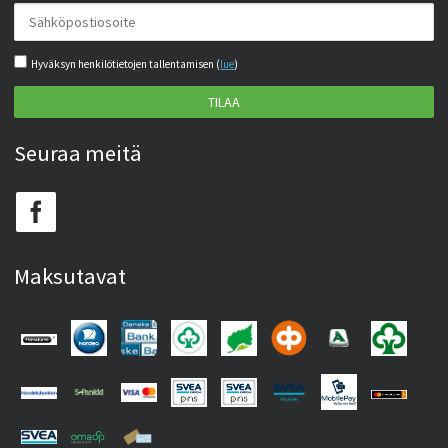
Hyväksyn henkilötietojen tallentamisen (
lue
)
TILAA
Seuraa meitä
Maksutavat