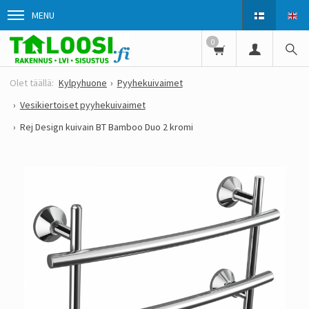
MENU
0
Kylpyhuone
Pyyhekuivaimet
Vesikiertoiset pyyhekuivaimet
Rej Design kuivain BT Bamboo Duo 2 kromi