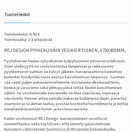
Tuotetiedot
Toimituskulut: 9,90 €
Toimitusaika: 2-3 arkipäivää
REJ DESIGN PYYHEKUIVAIN VESIKIERTOINEN, 670X400MM,
Pyyhekuivain kuuluu nykyaikaisen kylpyhuoneen perusvarustukseen.
Arjen ylellisyyttä on voida kietoutua lämpimään ja raikkaaseen
pyyhkeeseen suihkun tai kylvyn jälkeen. Kuivauspatteria kannattaa
kuitenkin hyödyntää myös muissa kuivattamisen tarpeissa. Suomen
sää vaatii paljon pukeutumiseltamme: kostuneita ulkoiluvaatteita,
kenkiä ja varusteita sekä pikkupyykkiä riittää. Niiden kuivattaminen
sähkö- tai vesitoimisella kuivaimella on tilaa säästävää, nopeaa ja
vaivatonta. Kuivain antaa samalla mukavaa lisälämpöä tilaan, parantaa
asumisen ja sisäilman laatua, poistaa kosteutta huoneilmasta ja auttaa
ennaltaehkäisemään home- ja kosteusvaurioita.
Kaikki vesitoimiset REJ Design -kuivaustelineet soveltuvat
asennettaviksi sekä käyttövesi- että lämmitysjärjestelmään.
Kuivaimet valmistetaan Suomessa yli 60 vuoden kokemuksella,