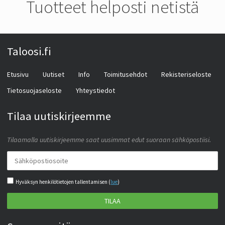
Tuotteet helposti netistä
Taloosi.fi
Etusivu
Uutiset
Info
Toimitusehdot
Rekisteriseloste
Tietosuojaseloste
Yhteystiedot
Tilaa uutiskirjeemme
Tilaamalla uutiskirjeemme saat uusimmat edut suoraan sähköpostiisi.
Hyväksyn henkilötietojen tallentamisen (
lue
)
TILAA