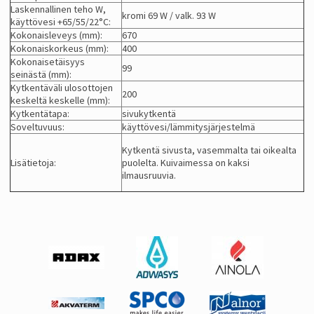
Laskennallinen teho W,
kromi 69 W / valk. 93 W
käyttövesi +65/55/22°C:
Kokonaisleveys (mm):
670
Kokonaiskorkeus (mm):
400
Kokonaisetäisyys
99
seinästä (mm):
Kytkentäväli ulosottojen
200
keskeltä keskelle (mm):
Kytkentätapa:
sivukytkentä
Soveltuvuus:
käyttövesi/lämmitysjärjestelmä
Kytkentä sivusta, vasemmalta tai oikealta
Lisätietoja:
puolelta. Kuivaimessa on kaksi
ilmausruuvia.