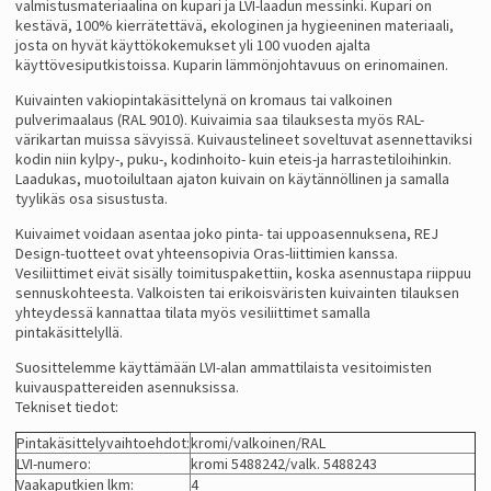
valmistusmateriaalina on kupari ja LVI-laadun messinki. Kupari on
kestävä, 100% kierrätettävä, ekologinen ja hygieeninen materiaali,
josta on hyvät käyttökokemukset yli 100 vuoden ajalta
käyttövesiputkistoissa. Kuparin lämmönjohtavuus on erinomainen.
Kuivainten vakiopintakäsittelynä on kromaus tai valkoinen
pulverimaalaus (RAL 9010). Kuivaimia saa tilauksesta myös RAL-
värikartan muissa sävyissä. Kuivaustelineet soveltuvat asennettaviksi
kodin niin kylpy-, puku-, kodinhoito- kuin eteis-ja harrastetiloihinkin.
Laadukas, muotoilultaan ajaton kuivain on käytännöllinen ja samalla
tyylikäs osa sisustusta.
Kuivaimet voidaan asentaa joko pinta- tai uppoasennuksena, REJ
Design-tuotteet ovat yhteensopivia Oras-liittimien kanssa.
Vesiliittimet eivät sisälly toimituspakettiin, koska asennustapa riippuu
sennuskohteesta. Valkoisten tai erikoisväristen kuivainten tilauksen
yhteydessä kannattaa tilata myös vesiliittimet samalla
pintakäsittelyllä.
Suosittelemme käyttämään LVI-alan ammattilaista vesitoimisten
kuivauspattereiden asennuksissa.
Tekniset tiedot:
Pintakäsittelyvaihtoehdot:
kromi/valkoinen/RAL
LVI-numero:
kromi 5488242/valk. 5488243
Vaakaputkien lkm:
4