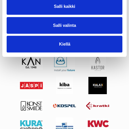
Salli kaikki
Salli valinta
Kiellä