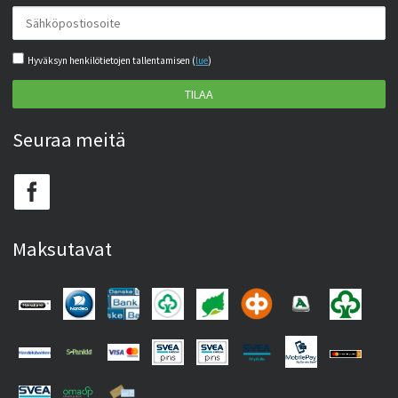
Hyväksyn henkilötietojen tallentamisen (
lue
)
TILAA
Seuraa meitä
Maksutavat