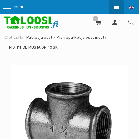
MENU
0
Putket ja osat
Kierreputket ja osat musta
RISTIYHDE MUSTA DN 40 SK