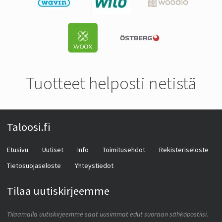
Tuotteet helposti netistä
Taloosi.fi
Etusivu
Uutiset
Info
Toimitusehdot
Rekisteriseloste
Tietosuojaseloste
Yhteystiedot
Tilaa uutiskirjeemme
Tilaamalla uutiskirjeemme saat uusimmat edut suoraan sähköpostiisi.