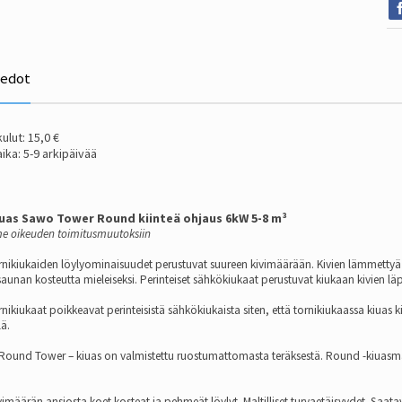
iedot
ulut: 15,0 €
ika: 5-9 arkipäivää
uas Sawo Tower Round kiinteä ohjaus 6kW 5-8 m³
 oikeuden toimitusmuutoksiin
nikiukaiden löylyominaisuudet perustuvat suureen kivimäärään. Kivien lämmettyä s
aunan kosteutta mieleiseksi. Perinteiset sähkökiukaat perustuvat kiukaan kivien l
nikiukaat poikkeavat perinteisistä sähkökiukaista siten, että tornikiukaassa kiu
ä.
Round Tower – kiuas on valmistettu ruostumattomasta teräksestä. Round -kiuasmalli
imäärän ansiosta koet kosteat ja pehmeät löylyt. Maltilliset turvaetäisyydet. Saatavilla