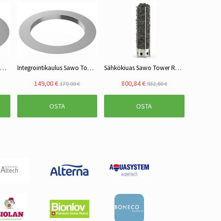
Integrointikaulus Sawo Tower Round TH2/TH3 -kiukaille, teräs
Integrointikaulus Sawo Tower Round TH6 -kiukaille, teräs
Sähkökiuas Sawo Tower Round 9kW, kiinteä ohjaus
149,00 €
800,84 €
179,00 €
932,80 €
OSTA
OSTA