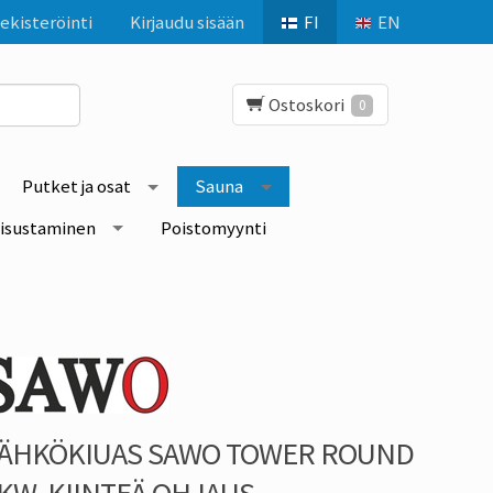
ekisteröinti
Kirjaudu sisään
FI
EN
Ostoskori
0
Putket ja osat
Sauna
isustaminen
Poistomyynti
ÄHKÖKIUAS SAWO TOWER ROUND
KW, KIINTEÄ OHJAUS