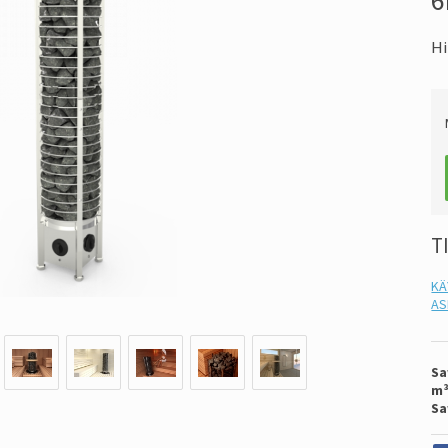
Hi
T
KÄ
AS
Sa
m
Sa