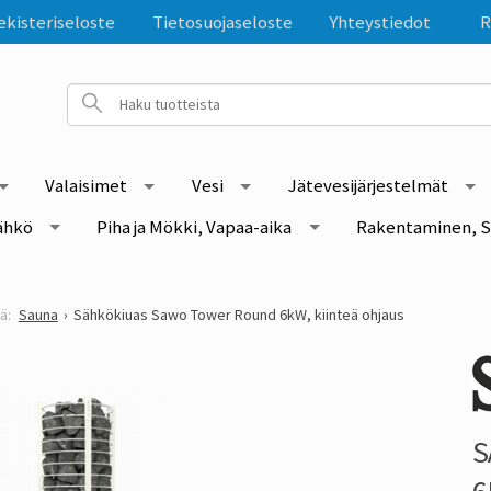
ekisteriseloste
Tietosuojaseloste
Yhteystiedot
R
Valaisimet
Vesi
Jätevesijärjestelmät
ähkö
Piha ja Mökki, Vapaa-aika
Rakentaminen, S
Sauna
Sähkökiuas Sawo Tower Round 6kW, kiinteä ohjaus
S
6