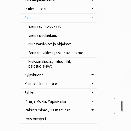
Jätevesijärjestelmät
Putket ja osat
Sauna
Sauna sähkökiukaat
Sauna puukiukaat
Kiuastarvikkeet ja ohjaimet
Saunatarvikkeet ja saunavalaisimet
Kiukaanalustat, -eduspellit,
palosuojalevyt
Kylpyhuone
Keittiö ja kodinhoito
Sähkö
Piha ja Mökki, Vapaa-aika
Rakentaminen, Sisustaminen
Poistomyynti