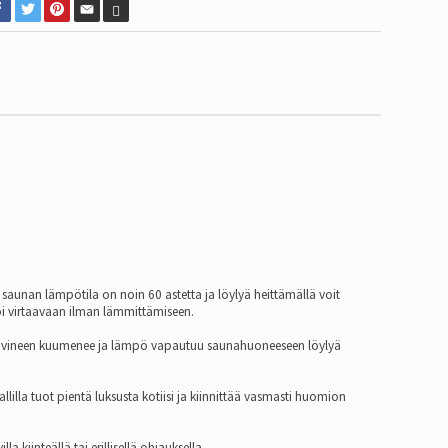
aunan lämpötila on noin 60 astetta ja löylyä heittämällä voit
äpi virtaavaan ilman lämmittämiseen.
as kivineen kuumenee ja lämpö vapautuu saunahuoneeseen löylyä
lla tuot pientä luksusta kotiisi ja kiinnittää vasmasti huomion
 kiinteällä tai erillisellä ohjauksella.