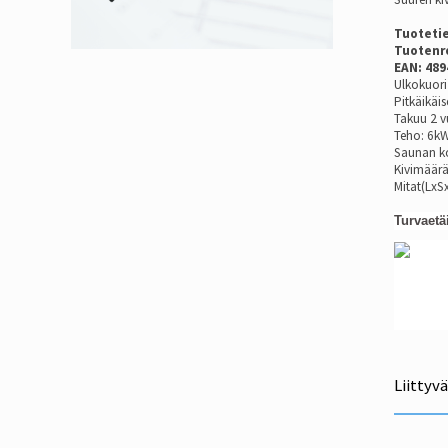
Tuoteti
Tuotenr
EAN: 48
Ulkokuori
Pitkäikäis
Takuu 2 v
Teho: 6k
Saunan k
Kivimäärä
Mitat(Lx
Turvaetä
Liittyv