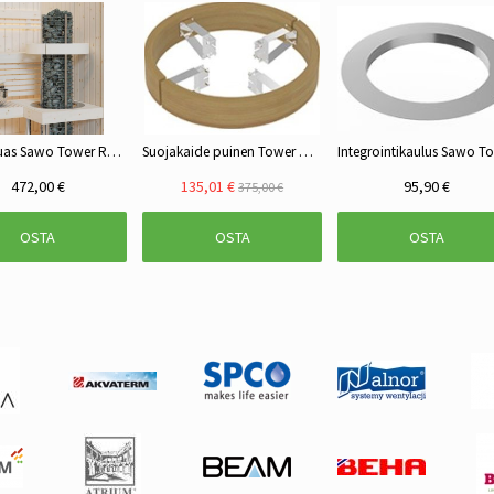
Sähkökiuas Sawo Tower Round Ni2 6kW
Suojakaide puinen Tower Round kiukaille SETRI
472,00 €
135,01 €
95,90 €
375,00 €
OSTA
OSTA
OSTA