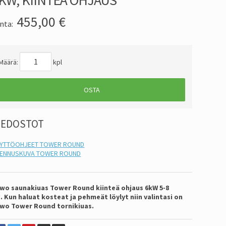
455,00
€
nta:
Määrä:
kpl
OSTA
IEDOSTOT
YTTÖOHJEET TOWER ROUND
ENNUSKUVA TOWER ROUND
wo saunakiuas Tower Round kiinteä ohjaus 6kW 5-8
³.
Kun haluat kosteat ja pehmeät löylyt niin valintasi on
wo Tower Round tornikiuas.