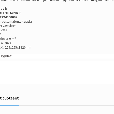
edot:
o:
TH3-60NB-P
94224000092
 ruostumatonta terästä
et vastukset
uotta
W
oko: 5-9 m³
 n. 70kg
SxK): 255x255x1320mm
isyydet:
ät tuotteet