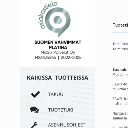
Tuotet
Toimitusk
Toimitusa
Saunaki
Pidätämme
SAWO -tor
muuttaa s
SAWO -tor
heittämäll
Näyttävä 
saunassa.
Suuren kiv