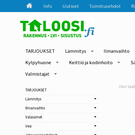
Info
Uutiset
Toimitusehdot
R
TARJOUKSET
Lämmitys
Ilmanvaihto
Kylpyhuone
Keittiö ja kodinhoito
S
Valmistajat
TARJOUKSET
Lämmitys
Ilmanvaihto
Valaisimet
Vesi