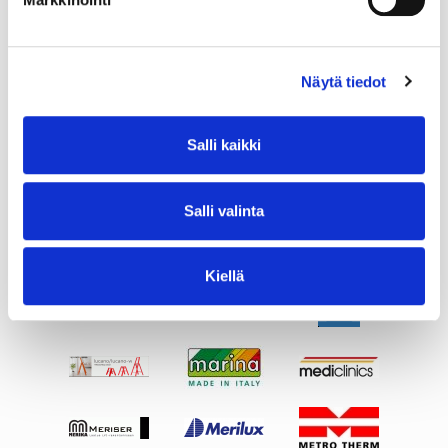
Näytä tiedot
Salli kaikki
Salli valinta
Kiellä