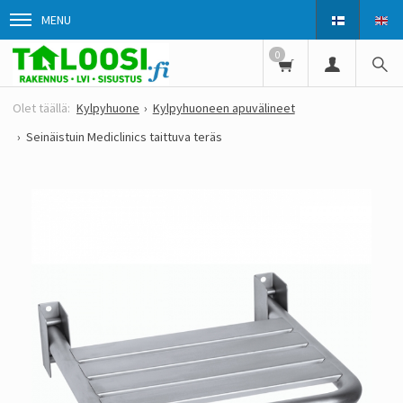
MENU
0
Kylpyhuone
Kylpyhuoneen apuvälineet
Seinäistuin Mediclinics taittuva teräs