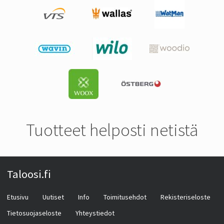
Tuotteet helposti netistä
Taloosi.fi
Etusivu
Uutiset
Info
Toimitusehdot
Rekisteriseloste
Tietosuojaseloste
Yhteystiedot