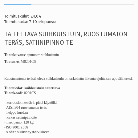
Toimituskulut: 24,0 €
Toimitusaika: 7-10 arkipäivää
TAITETTAVA SUIHKUISTUIN, RUOSTUMATON
TERÄS, SATIINIPINNOITE
Tuotekuvaus
: aputuote: suihkuistuin
Tuotenro
; M0201CS
Ruostumatonta terästä oleva suihkuistuin on tarkoitettu
liikuntarajoitteisen apuvälineeksi.
Tuotetiedot: suihkuistuin taitettava
Tuotekoodi
: 0201CS
- korroosion kestävä: pitkä käyttöikä
- AISI 304 ruostumaton teräs
- helppo huoltaa
- kirkas satiinipinnoite
- max paino: 120 kg
- ISO 9001:2008
- sisältää kiinnitystarvikkeet