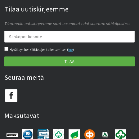
Tilaa uutiskirjeemme
Tilaamalla uutiskirjeemme saat uusimmat edut suoraan sähköpostiisi.
Hyväksyn henkilötietojen tallentamisen (
lue
)
TILAA
Seuraa meitä
Maksutavat