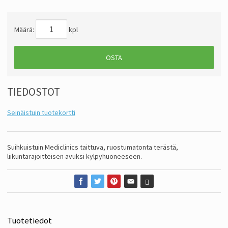
Määrä:
kpl
OSTA
TIEDOSTOT
Seinäistuin tuotekortti
Suihkuistuin Mediclinics taittuva, ruostumatonta terästä,
liikuntarajoitteisen avuksi kylpyhuoneeseen.
Tuotetiedot