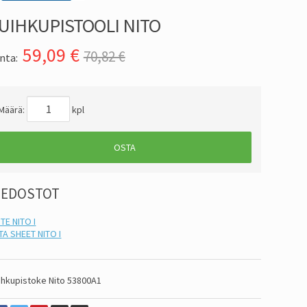
UIHKUPISTOOLI NITO
59,09
€
70,82 €
nta:
Määrä:
kpl
OSTA
IEDOSTOT
ITE NITO I
TA SHEET NITO I
ihkupistoke Nito 53800A1