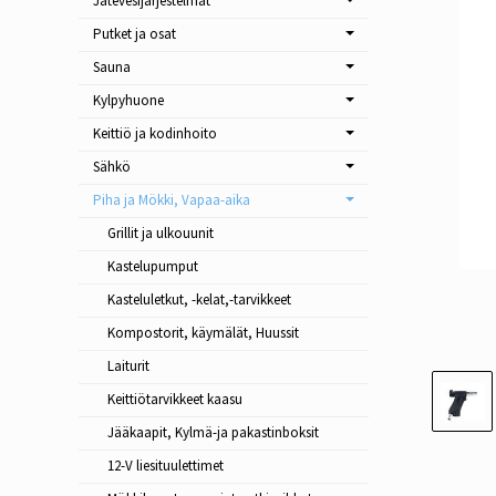
Jätevesijärjestelmät
Putket ja osat
Sauna
Kylpyhuone
Keittiö ja kodinhoito
Sähkö
Piha ja Mökki, Vapaa-aika
Grillit ja ulkouunit
Kastelupumput
Kasteluletkut, -kelat,-tarvikkeet
Kompostorit, käymälät, Huussit
Laiturit
Keittiötarvikkeet kaasu
Jääkaapit, Kylmä-ja pakastinboksit
12-V liesituulettimet