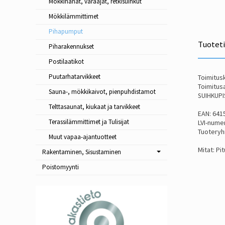
Mökkihanat, varaajat, retkisuihkut
Mökkilämmittimet
Pihapumput
Tuotet
Piharakennukset
Postilaatikot
Puutarhatarvikkeet
Toimitusk
Toimitusa
Sauna-, mökkikaivot, pienpuhdistamot
SUIHKUPI
Telttasaunat, kiukaat ja tarvikkeet
EAN: 641
Terassilämmittimet ja Tulisijat
LVI-nume
Tuoteryh
Muut vapaa-ajantuotteet
Mitat: Pi
Rakentaminen, Sisustaminen
Poistomyynti