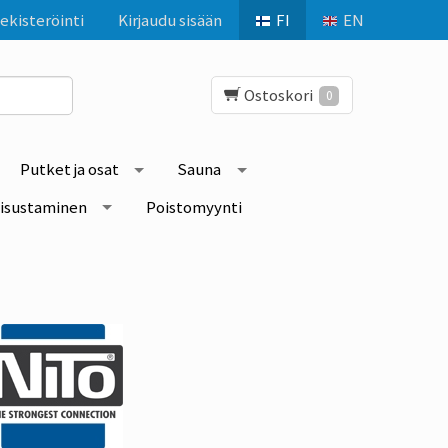
ekisteröinti
Kirjaudu sisään
FI
EN
Ostoskori
0
Putket ja osat
Sauna
isustaminen
Poistomyynti