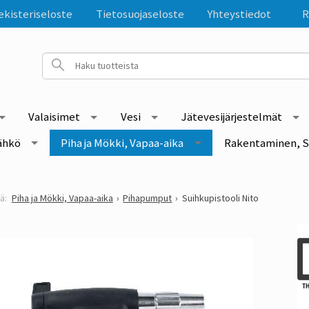
ekisteriseloste
Tietosuojaseloste
Yhteystiedot
R
Valaisimet
Vesi
Jätevesijärjestelmät
ähkö
Piha ja Mökki, Vapaa-aika
Rakentaminen, S
Piha ja Mökki, Vapaa-aika
Pihapumput
Suihkupistooli Nito