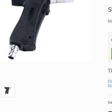
S
Hi
T
ES
DA
Su