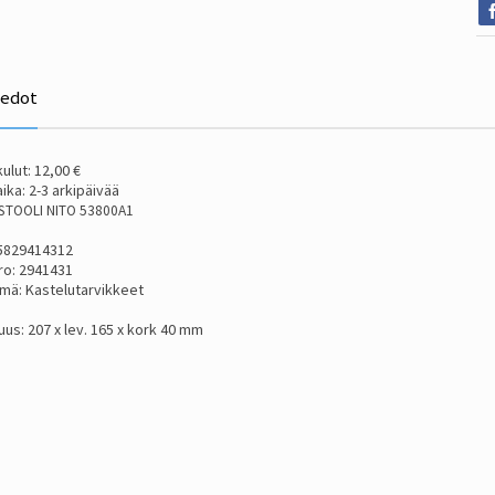
iedot
ulut: 12,00 €
ika: 2-3 arkipäivää
STOOLI NITO 53800A1
5829414312
ro: 2941431
mä: Kastelutarvikkeet
tuus: 207 x lev. 165 x kork 40 mm