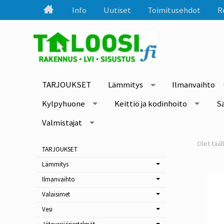
Info
Uutiset
Toimitusehdot
R
TARJOUKSET
Lämmitys
Ilmanvaihto
Kylpyhuone
Keittiö ja kodinhoito
S
Valmistajat
TARJOUKSET
Lämmitys
Ilmanvaihto
Valaisimet
Vesi