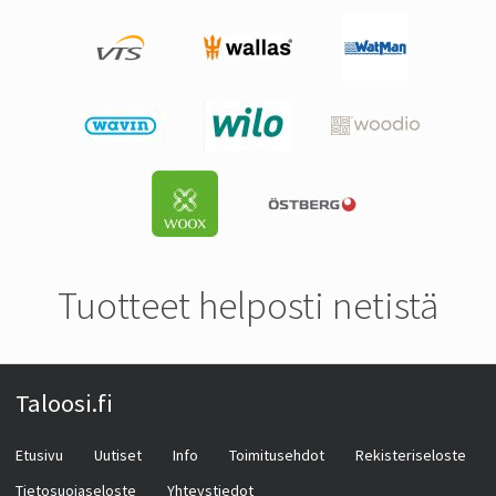
Tuotteet helposti netistä
Taloosi.fi
Etusivu
Uutiset
Info
Toimitusehdot
Rekisteriseloste
Tietosuojaseloste
Yhteystiedot