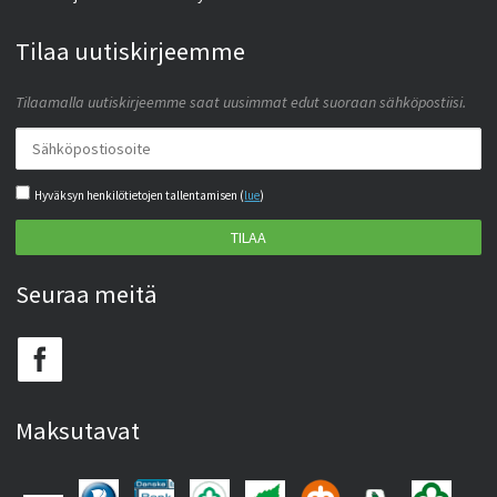
Tilaa uutiskirjeemme
Tilaamalla uutiskirjeemme saat uusimmat edut suoraan sähköpostiisi.
Hyväksyn henkilötietojen tallentamisen (
lue
)
TILAA
Seuraa meitä
Maksutavat