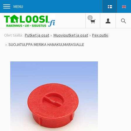
MENU
0
Putket ja osat
Muoviputket ja osat
Pex putki
SUOJATULPPA MERIKA HANAKULMARASIALLE