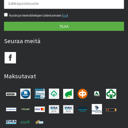
Hyväksyn henkilötietojen tallentamisen (
lue
)
TILAA
Seuraa meitä
Maksutavat