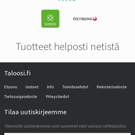
Tuotteet helposti netistä
Taloosi.fi
Etusivu
Uutiset
Info
Toimitusehdot
Rekisteriseloste
Tietosuojaseloste
Yhteystiedot
Tilaa uutiskirjeemme
Tilaamalla uutiskirjeemme saat uusimmat edut suoraan sähköpostiisi.