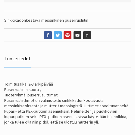
Sinkkikadonkestävä messinkinen puserrusliitin
Tuotetiedot
Toimitusaika: 2-3 arkipäivää
Puserrusliitin suora ,
Tuoteryhmä: puserrusliittimet
Puserrusliittimet on valmistettu sinkkikadonkestävästä
messinkiseoksesta ja mutterit messingistä. Liittimet soveltuvat sekä
kupari- että PEX-putkien asennuksiin. Pehmeiden ja puolikovien
kupariputkien sekä PEX- putkien asennuksissa käytetään tukiholkkia,
jonka tulee olla niin pitkä, että se ulottuu mutterin yli.