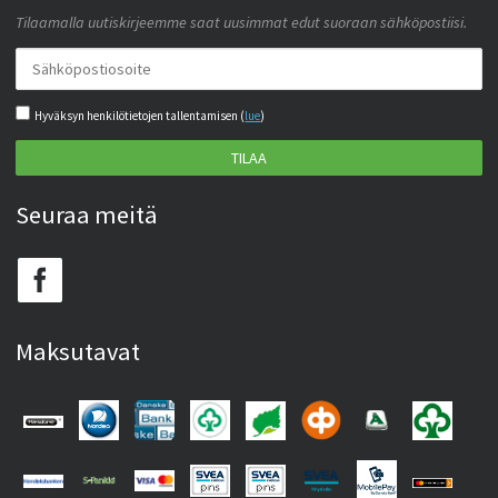
Tilaamalla uutiskirjeemme saat uusimmat edut suoraan sähköpostiisi.
Hyväksyn henkilötietojen tallentamisen (
lue
)
TILAA
Seuraa meitä
Maksutavat