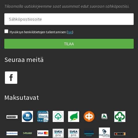
Tilaamalla uutiskirjeemme saat uusimmat edut suoraan sähköpostiisi.
Hyväksyn henkilötietojen tallentamisen (
lue
)
TILAA
Seuraa meitä
Maksutavat