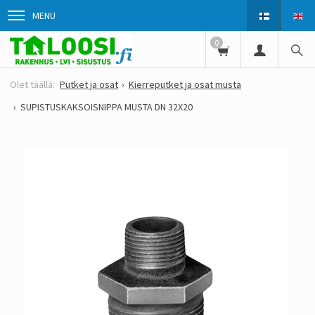
MENU
0
Putket ja osat
Kierreputket ja osat musta
SUPISTUSKAKSOISNIPPA MUSTA DN 32X20