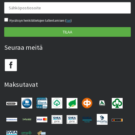
Hyväksyn henkilötietojen tallentamisen (
lue
)
TILAA
Seuraa meitä
Maksutavat