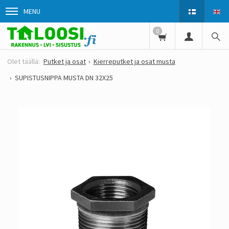
MENU
0
Putket ja osat
Kierreputket ja osat musta
SUPISTUSNIPPA MUSTA DN 32X25