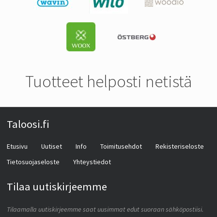
Tuotteet helposti netistä
Taloosi.fi
Etusivu
Uutiset
Info
Toimitusehdot
Rekisteriseloste
Tietosuojaseloste
Yhteystiedot
Tilaa uutiskirjeemme
Tilaamalla uutiskirjeemme saat uusimmat edut suoraan sähköpostiisi.