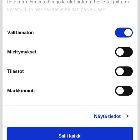
tietoja muihin tietoihin, joita olet antanut heille tai joita on
kerätty, kun olet käyttänyt heidän palvelujaan.
Suostumuksen
Välttämätön
valinta
Mieltymykset
Tilastot
Markkinointi
Näytä tiedot
Salli kaikki