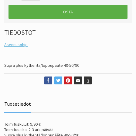
OSTA
TIEDOSTOT
Asennusohje
Supra plus kytkentä/loppupääte 40-50/90
Tuotetiedot
Toimituskulut: 9,90 €
Toimitusaika: 2-3 arkipäivää
Supra plus kytkentä/loppupääte 40-50/90