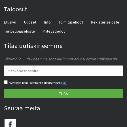
Taloosi.fi
Etusivu
Uutiset
Info
Toimitusehdot
Rekisteriseloste
Tietosuojaseloste
Yhteystiedot
Tilaa uutiskirjeemme
Tilaamalla uutiskirjeemme saat uusimmat edut suoraan sähköpostiisi.
Hyväksyn henkilötietojen tallentamisen (
lue
)
TILAA
Seuraa meitä