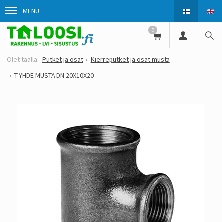
MENU
0
Putket ja osat
Kierreputket ja osat musta
T-YHDE MUSTA DN 20X10X20