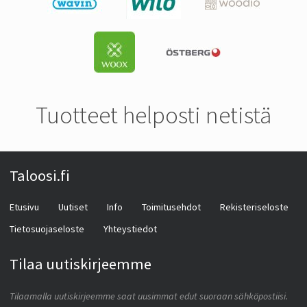
Tuotteet helposti netistä
Taloosi.fi
Etusivu
Uutiset
Info
Toimitusehdot
Rekisteriseloste
Tietosuojaseloste
Yhteystiedot
Tilaa uutiskirjeemme
Tilaamalla uutiskirjeemme saat uusimmat edut suoraan sähköpostiisi.