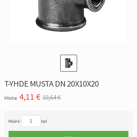
T-YHDE MUSTA DN 20X10X20
4,11
€
10,64 €
Hinta:
Määrä:
kpl