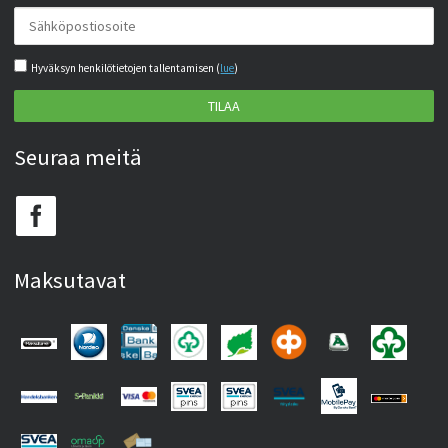
Hyväksyn henkilötietojen tallentamisen (
lue
)
TILAA
Seuraa meitä
Maksutavat