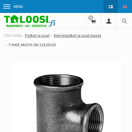
MENU
0
Putket ja osat
Kierreputket ja osat musta
T-YHDE MUSTA DN 32X25X20