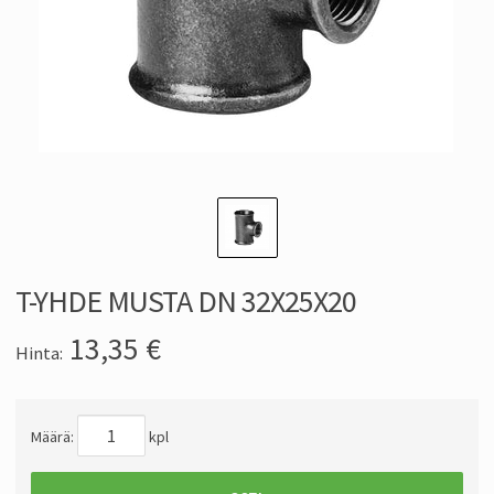
T-YHDE MUSTA DN 32X25X20
13,35
€
Hinta:
Määrä:
kpl