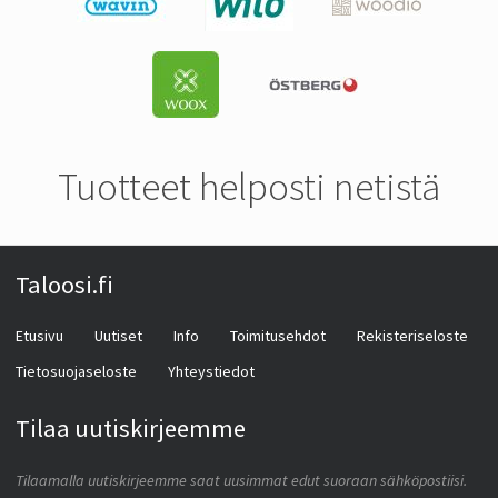
Tuotteet helposti netistä
Taloosi.fi
Etusivu
Uutiset
Info
Toimitusehdot
Rekisteriseloste
Tietosuojaseloste
Yhteystiedot
Tilaa uutiskirjeemme
Tilaamalla uutiskirjeemme saat uusimmat edut suoraan sähköpostiisi.