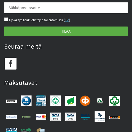
Hyväksyn henkilötietojen tallentamisen (
lue
)
TILAA
Seuraa meitä
Maksutavat