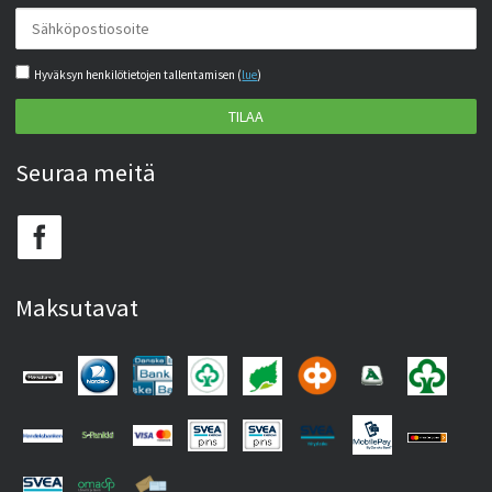
Hyväksyn henkilötietojen tallentamisen (
lue
)
TILAA
Seuraa meitä
Maksutavat