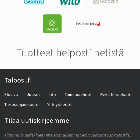
Tuotteet helposti netistä
Taloosi.fi
Etusivu
Uutiset
Info
Toimitusehdot
Rekisteriseloste
Tietosuojaseloste
Yhteystiedot
Tilaa uutiskirjeemme
Tilaamalla uutiskirjeemme saat uusimmat edut suoraan sähköpostiisi.