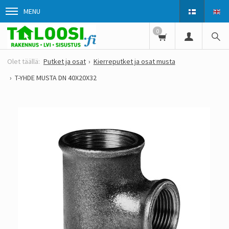
MENU
0
Putket ja osat
Kierreputket ja osat musta
T-YHDE MUSTA DN 40X20X32