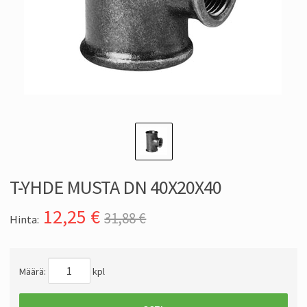
T-YHDE MUSTA DN 40X20X40
12,25
€
31,88 €
Hinta:
Määrä:
kpl