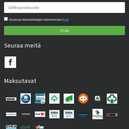
Hyväksyn henkilötietojen tallentamisen (
lue
)
TILAA
Seuraa meitä
Maksutavat