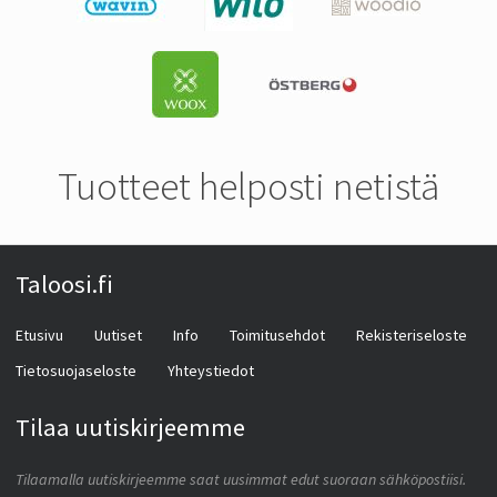
Tuotteet helposti netistä
Taloosi.fi
Etusivu
Uutiset
Info
Toimitusehdot
Rekisteriseloste
Tietosuojaseloste
Yhteystiedot
Tilaa uutiskirjeemme
Tilaamalla uutiskirjeemme saat uusimmat edut suoraan sähköpostiisi.