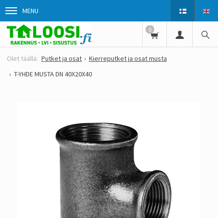
MENU
0
Putket ja osat
Kierreputket ja osat musta
T-YHDE MUSTA DN 40X20X40