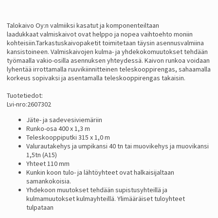
Talokaivo Oy:n valmiiksi kasatut ja komponenteiltaan
laadukkaat valmiskaivot ovat helppo ja nopea vaihtoehto moniin
kohteisiin.Tarkastuskaivopaketit
toimitetaan täysin asennusvalmiina
kansistoineen. Valmiskaivojen kulma- ja yhdekokomuutokset tehdään
työmaalla vakio-osilla asennuksen yhteydessä. Kaivon runkoa voidaan
lyhentää irrottamalla ruuvikiinnitteinen teleskooppirengas, sahaamalla
korkeus sopivaksi ja asentamalla teleskooppirengas takaisin.
Tuotetiedot:
Lvi-nro:2607302
Jäte- ja sadevesiviemäriin
Runko-osa 400 x 1,3 m
Teleskooppiputki 315 x 1,0 m
Valurautakehys ja umpikansi 40 tn tai muovikehys ja muovikansi
1,5tn (A15)
Yhteet 110 mm
Kunkin koon tulo- ja lähtöyhteet ovat halkaisijaltaan
samankokoisia.
Yhdekoon muutokset tehdään supistusyhteillä ja
kulmamuutokset kulmayhteillä. Ylimääräiset tuloyhteet
tulpataan