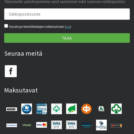
Tilaamalla uutiskirjeemme saat uusimmat edut suoraan sähköpostiisi.
Hyväksyn henkilötietojen tallentamisen (
lue
)
TILAA
Seuraa meitä
Maksutavat