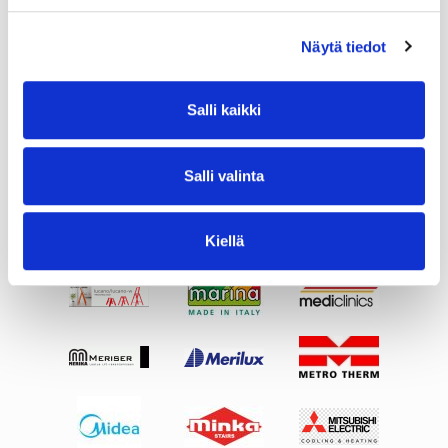
Näytä tiedot
Salli kaikki
Salli valinta
Kiellä