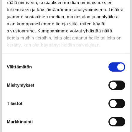
räätälöimiseen, sosiaalisen median ominaisuuksien
tukemiseen ja kävijämäärämme analysoimiseen. Lisäksi
jaamme sosiaalisen median, mainosalan ja analytiikka-
alan kumppaneillemme tietoja siitä, miten käytät
sivustoamme. Kumppanimme voivat yhdistää näitä
tietoja muihin tietoihin, joita olet antanut heille tai joita on
kerätty, kun olet käyttänyt heidän palvelujaan.
Suostumuksen
Välttämätön
valinta
Mieltymykset
Tilastot
Markkinointi