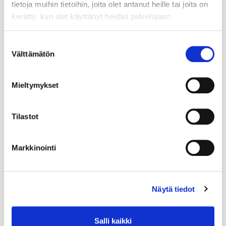
tietoja muihin tietoihin, joita olet antanut heille tai joita on
kerätty, kun olet käyttänyt heidän palvelujaan.
Suostumuksen
Välttämätön
valinta
Mieltymykset
Tilastot
Markkinointi
Näytä tiedot
Salli kaikki