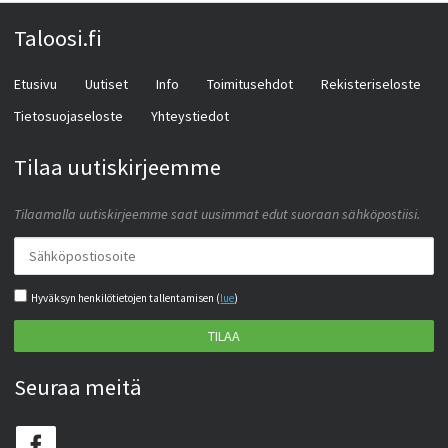
Taloosi.fi
Etusivu
Uutiset
Info
Toimitusehdot
Rekisteriseloste
Tietosuojaseloste
Yhteystiedot
Tilaa uutiskirjeemme
Tilaamalla uutiskirjeemme saat uusimmat edut suoraan sähköpostiisi.
Hyväksyn henkilötietojen tallentamisen (
lue
)
TILAA
Seuraa meitä