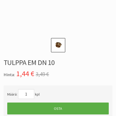
TULPPA EM DN 10
1,44
€
3,49 €
Hinta:
Määrä:
kpl
OSTA