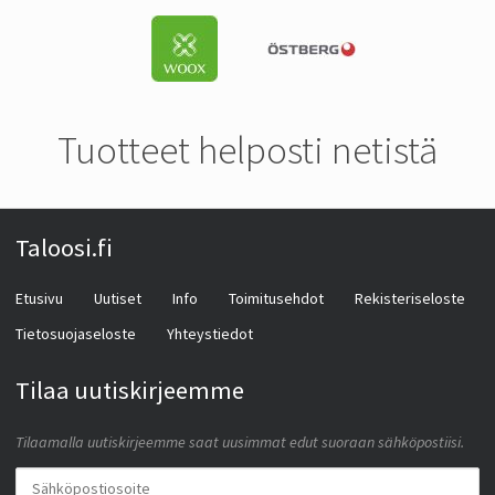
Tuotteet helposti netistä
Taloosi.fi
Etusivu
Uutiset
Info
Toimitusehdot
Rekisteriseloste
Tietosuojaseloste
Yhteystiedot
Tilaa uutiskirjeemme
Tilaamalla uutiskirjeemme saat uusimmat edut suoraan sähköpostiisi.