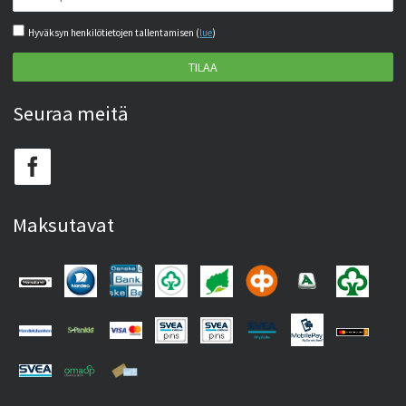
Hyväksyn henkilötietojen tallentamisen (
lue
)
TILAA
Seuraa meitä
Maksutavat