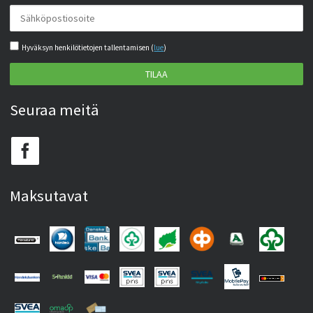
Hyväksyn henkilötietojen tallentamisen (
lue
)
TILAA
Seuraa meitä
Maksutavat