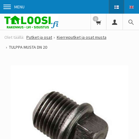
MENU
0
Putket ja osat
Kierreputket ja osat musta
TULPPA MUSTA DN 20