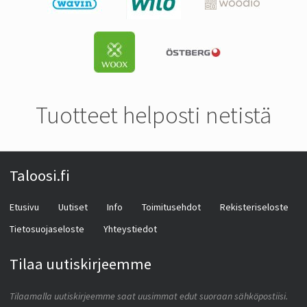
Tuotteet helposti netistä
Taloosi.fi
Etusivu
Uutiset
Info
Toimitusehdot
Rekisteriseloste
Tietosuojaseloste
Yhteystiedot
Tilaa uutiskirjeemme
Tilaamalla uutiskirjeemme saat uusimmat edut suoraan sähköpostiisi.