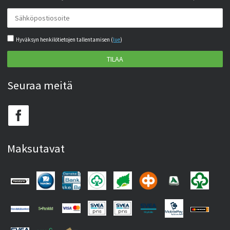
Hyväksyn henkilötietojen tallentamisen (
lue
)
TILAA
Seuraa meitä
Maksutavat