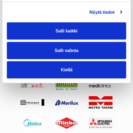
Näytä tiedot
Salli kaikki
Salli valinta
Kiellä