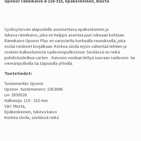
Uponor rännikaivo ø 110-315, epäkeskeinen, musta
Syöksytorven alapuolelle asennettava epäkeskeinen ja
tukeva rännikaivo, joka on helppo asentaa juuri oikeaan kohtaan.
Rännikaivo Uponor Plus on varustettu korkealla reunuksella, joka
estää roiskeet kivijalkaan. Korkea siivilä myös vähentää lehtien ja
roskien kulkeutumista sadevesiputkistoon. Siivilässä on reikä
puhdistusletkua varten. . Kaivoon voidaan liittyä suoraan sadevesi- tai
viemäriputkella tai taipuisilla yhteillä.
Tuotetiedot:
Tuotemerkki: Uponor
Uponor- tuotenumero: 1053696
Lvi- 2830526
Halkaisija: 110 - 315 mm
Väri: Musta,
Epäkeskeinen, tukeva kaivo
Korkea siivilä, siivilässä reikä