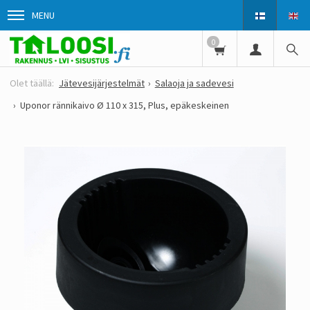
MENU
0
Jätevesijärjestelmät
Salaoja ja sadevesi
Uponor rännikaivo Ø 110 x 315, Plus, epäkeskeinen