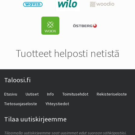
Tuotteet helposti netistä
Taloosi.fi
Etusivu
Uutiset
Info
Toimitusehdot
Rekisteriseloste
Tietosuojaseloste
Yhteystiedot
Tilaa uutiskirjeemme
Tilaamalla uutiskirjeemme saat uusimmat edut suoraan sähköpostiisi.