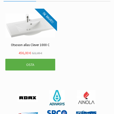
0€ RAHTI!
Otsoson allas Clever 1000 C
456,00 €
522,85 €
OSTA