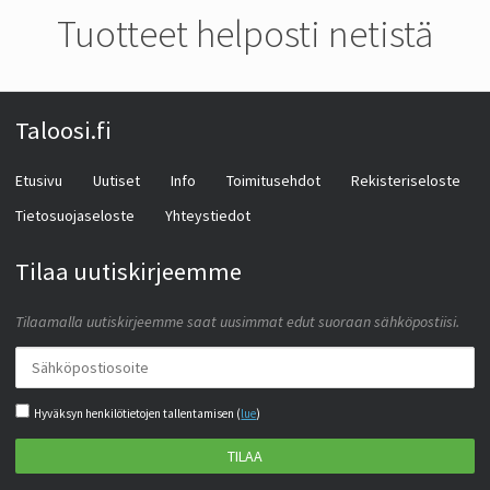
Tuotteet helposti netistä
Taloosi.fi
Etusivu
Uutiset
Info
Toimitusehdot
Rekisteriseloste
Tietosuojaseloste
Yhteystiedot
Tilaa uutiskirjeemme
Tilaamalla uutiskirjeemme saat uusimmat edut suoraan sähköpostiisi.
Hyväksyn henkilötietojen tallentamisen (
lue
)
TILAA