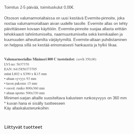
Toimitus 2-5 päivää, toimituskulut 0,00€.
Otsoson valumarmorialtaissa on uusi kestävä Evermite-pinnoite, joka
nostaa valumarmorialtaan aivan uudelle tasolle. Evermite allas on tehty
päivittäiseen kovaan käyttöön. Evermite-pinnoite suojaa allasta erittäin
tehokkaasti tahriintumiselta, naarmuuntumiselta sekä kemikaalien ja
kuumuuden aiheuttamilta värjäytymiltä. Evermite-altaan puhdistaminen
on helppoa sillä se kestää erinomaisesti hankausta ja hylkii likaa.
Valumarmoriallas Minimeri 800 C tuotetiedot:
(sovh 350,00)
LVI-no: 5637370
EAN: 6415856373705
mitat L802 x S390 x K15 mm
• altaan syvyys 93 mm
• tason paksuus 15 mm
• suosit. runko 800x360 mm
• altaan upotus 500x330 mm
Minimeri-sarjan altaille suositeltava
kalusteen runkosyvyys on 360 mm
* kuvan hana ei sisälly tuotteeseen
Käy allaskalusterunkoihin:
Liittyvät tuotteet