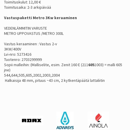
Toimituskulut: 12,00 €
Toimitusaika: 2-3 arkipäivää
Vastuspaketti Metro 3Kw keraaminen
VEDENLÄMMITIN VARUSTE
METRO UPPOVASTUS /METRO 300L
Vastus keraaminen :
Vastus 2-v
3KW/400V
Lvi-nro: 5273416
Tuotenro: 2703299999
Sopii malleihin: (
Malliselite, esim. Zenit 160 E (211
605
1003) = malli 605
jne)
544,644,505,605,2002,2003,2004
Halka
isija 48 mm, pituus ~43 cm, 2 kytkentäpäätä lattaliitin