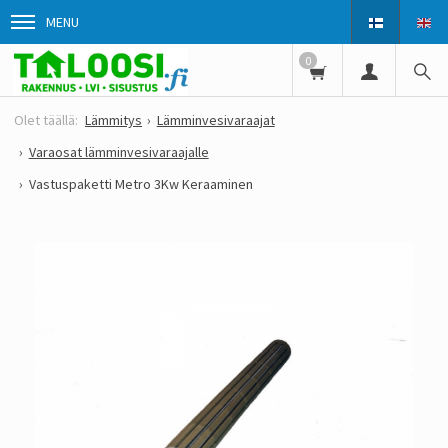
MENU
0
Lämmitys
Lämminvesivaraajat
Varaosat lämminvesivaraajalle
Vastuspaketti Metro 3Kw Keraaminen