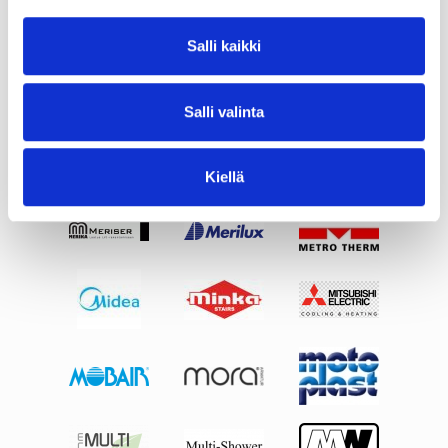
Salli kaikki
Salli valinta
Kiellä