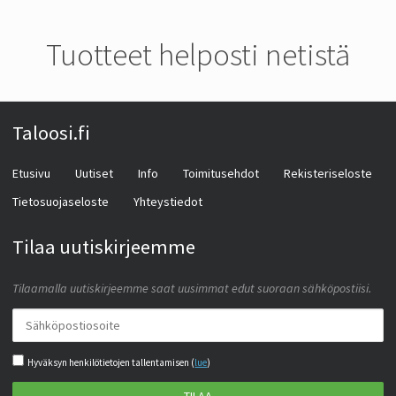
Tuotteet helposti netistä
Taloosi.fi
Etusivu
Uutiset
Info
Toimitusehdot
Rekisteriseloste
Tietosuojaseloste
Yhteystiedot
Tilaa uutiskirjeemme
Tilaamalla uutiskirjeemme saat uusimmat edut suoraan sähköpostiisi.
Hyväksyn henkilötietojen tallentamisen (
lue
)