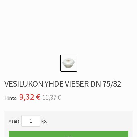
VESILUKON YHDE VIESER DN 75/32
9,32
€
11,37 €
Hinta:
Määrä:
kpl