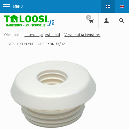
MENU
0
Jätevesijärjestelmät
Vesilukot ja tiivisteet
VESILUKON YHDE VIESER DN 75/32