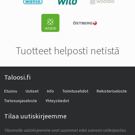
Tuotteet helposti netistä
Taloosi.fi
Etusivu
Uutiset
Info
Toimitusehdot
Rekisteriseloste
Tietosuojaseloste
Yhteystiedot
Tilaa uutiskirjeemme
Tilaamalla uutiskirjeemme saat uusimmat edut suoraan sähköpostiisi.