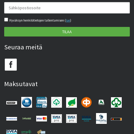
Hyväksyn henkilötietojen tallentamisen (
lue
)
TILAA
Seuraa meitä
Maksutavat