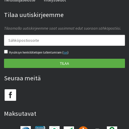
Tietosuojaseloste
Yhteystiedot
Tilaa uutiskirjeemme
Tilaamalla uutiskirjeemme saat uusimmat edut suoraan sähköpostiisi.
Hyväksyn henkilötietojen tallentamisen (
lue
)
TILAA
Seuraa meitä
Maksutavat