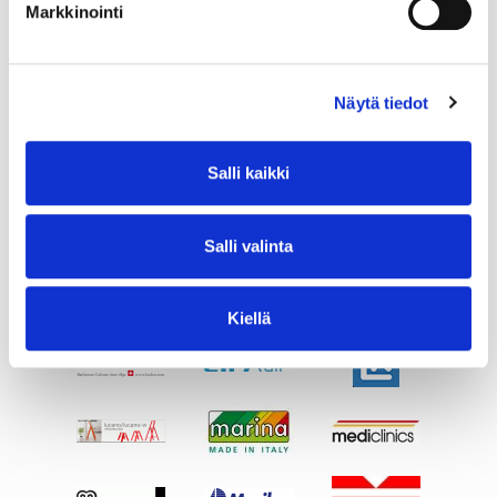
Markkinointi
Näytä tiedot
Salli kaikki
Salli valinta
Kiellä