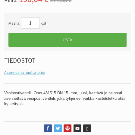
Hinta:
Määrä:
kpl
OSTA
TIEDOSTOT
Asennus-ja huolto-ohje
Vesipostiventtiili Oras 431515 DN 15 mm, u
usi, kestävä ja helposti
asennettava vesipostiventtiili, joka tyhjenee, vaikka kasteluletku olisi
kytkettynä.