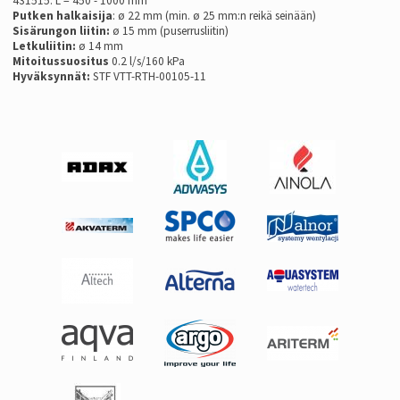
431515: L = 450 - 1000 mm
Putken halkaisija
: ø 22 mm (min. ø 25 mm:n reikä seinään)
Sisärungon liitin:
ø 15 mm (puserrusliitin)
Letkuliitin:
ø 14 mm
Mitoitussuositus
0.2 l/s/160 kPa
Hyväksynnät:
STF VTT-RTH-00105-11