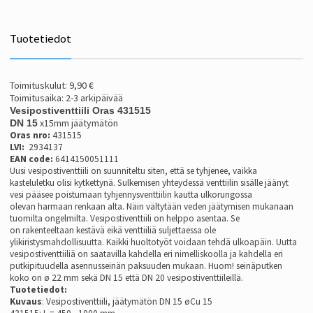
Tuotetiedot
Toimituskulut: 9,90 €
Toimitusaika: 2-3 arkipäivää
Vesipostiventtiili Oras 431515
x15mm jäätymätön
DN 15
Oras nro:
431515
LVI:
2934137
EAN code:
6414150051111
Uusi vesipostiventtiili on suunniteltu siten,
että se tyhjenee, vaikka
kasteluletku olisi
kytkettynä. Sulkemisen yhteydessä venttiilin
sisälle jäänyt
vesi pääsee poistumaan
tyhjennysventtiilin kautta ulkorungossa
olevan
harmaan renkaan alta. Näin vältytään veden
jäätymisen mukanaan
tuomilta ongelmilta.
Vesipostiventtiili on helppo asentaa. Se
on rakenteeltaan kestävä eikä venttiiliä suljettaessa ole
ylikiristysmahdollisuutta. Kaikki huoltotyöt voidaan tehdä ulkoapäin. Uutta
vesipostiventtiiliä on saatavilla kahdella eri nimelliskoolla ja kahdella eri
putkipituudella asennusseinän paksuuden mukaan. Huom! seinäputken
koko on ø 22 mm sekä DN 15 että DN 20 vesipostiventtiileillä.
Tuotetiedot:
Kuvaus
: Vesipostiventtiili, jäätymätön DN 15 øCu 15