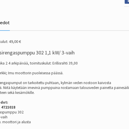
iedot
ulut: 49,00 €
esirengaspumppu 302 1,1 kW/ 3-vaih
ka 2 4 arkipäivää, toimituskulut: Erillisrahti 39,00
kki; Imu moottorin puoleisessa päässä.
rengaspumput on tarkoitettu puhtaan, kylmän veden nostoon kaivosta
stä. Niitä käytetään imevinä pumppuina nostamaan talousveden painetta painesäil
een sekä kesämökille.
edot:
: 4721018
ngaspumppu 302
-vaih
 moottori ja alusta