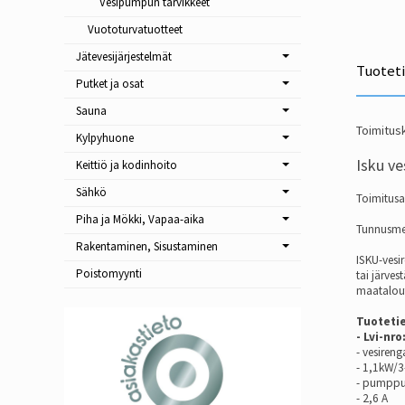
Vesipumpun tarvikkeet
Vuototurvatuotteet
Jätevesijärjestelmät
Tuotet
Putket ja osat
Sauna
Toimitusk
Kylpyhuone
Isku v
Keittiö ja kodinhoito
Sähkö
Toimitusai
Piha ja Mökki, Vapaa-aika
Tunnusmer
Rakentaminen, Sisustaminen
ISKU-vesi
Poistomyynti
tai järve
maatalout
Tuoteti
- Lvi-nro
- vesire
- 1,1kW/3
- pumppu.
- 2,6 A