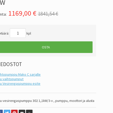
KW
1169,00
€
1841,54 €
nta:
Määrä:
kpl
OSTA
IEDOSTOT
ihtopumppu Mako C sarjalle
ku vaihtopumput
ku Vesirengaspumppu esite
ku vesirengaspumppu 302 1,
1kW/3-v , pumppu, moottori ja alusta