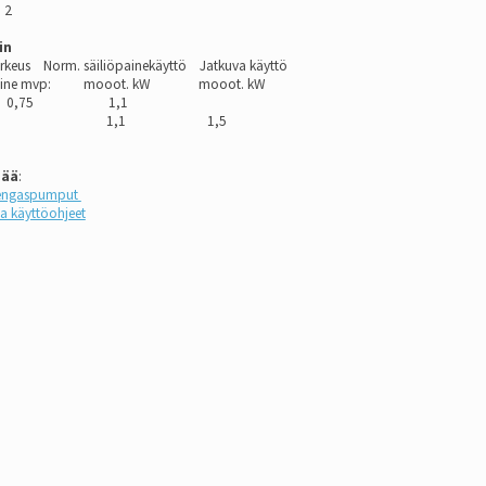
: 2
in
rkeus Norm. säiliöpainekäyttö Jatkuva käyttö
iöpaine mvp: mooot. kW mooot. kW
5
0,75 1,1
-70 1,1 1,5
sää
:
irengaspumput
ja käyttöohjeet