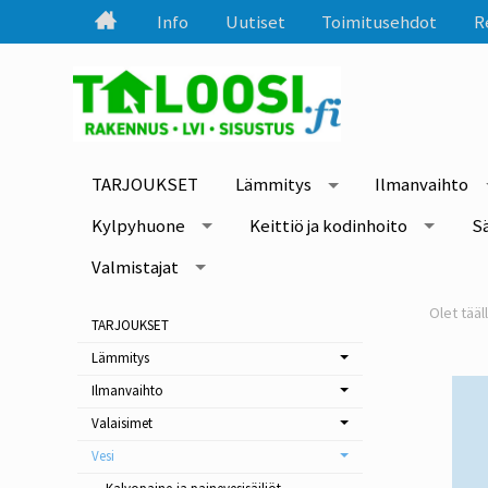
Info
Uutiset
Toimitusehdot
R
TARJOUKSET
Lämmitys
Ilmanvaihto
Kylpyhuone
Keittiö ja kodinhoito
S
Valmistajat
TARJOUKSET
Lämmitys
Ilmanvaihto
Valaisimet
Vesi