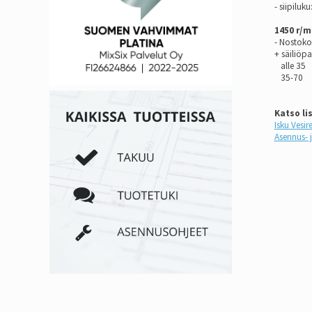
- siipiluku
1450 r/m
- Nostoko
+ säil
alle 3
35
Katso li
Isku Ves
Asennus- 