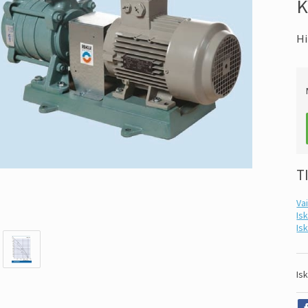
Hi
T
Va
Is
Is
Is