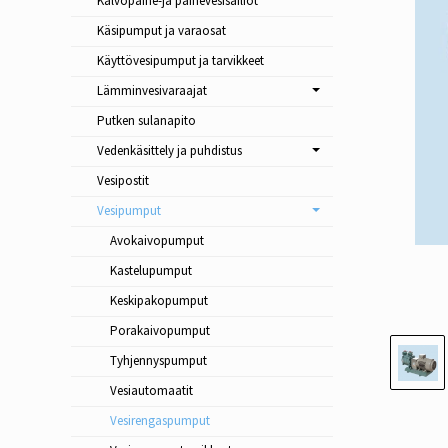
Kalvopaine-ja painevesisäiliöt
Käsipumput ja varaosat
Käyttövesipumput ja tarvikkeet
Lämminvesivaraajat
Putken sulanapito
Vedenkäsittely ja puhdistus
Vesipostit
Vesipumput
Avokaivopumput
Kastelupumput
Keskipakopumput
Porakaivopumput
Tyhjennyspumput
Vesiautomaatit
Vesirengaspumput