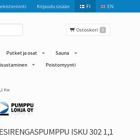
ekisteröinti
Kirjaudu sisään
FI
EN
Ostoskori
0
Putket ja osat
Sauna
isustaminen
Poistomyynti
,1 Kw
ESIRENGASPUMPPU ISKU 302 1,1