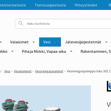
ekisteriseloste
Tietosuojaseloste
Yhteystiedot
R
Valaisimet
Vesi
Jätevesijärjestelmät
ähkö
Piha ja Mökki, Vapaa-aika
Rakentaminen, S
Vesi
Vesipumput
Vesirengaspumput
Vesirengaspumppu Isku 302 1
V