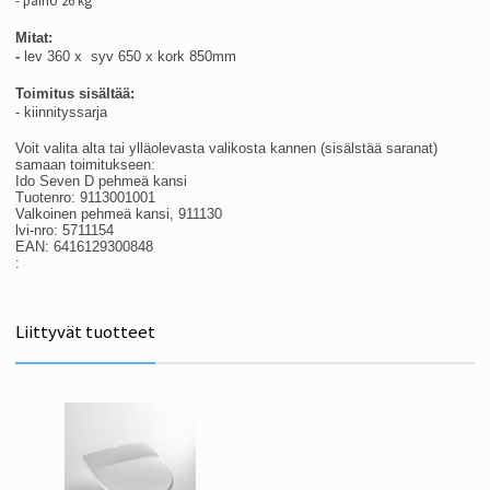
- paino 26 kg
Mitat:
-
lev 360 x syv 650 x kork 850mm
Toimitus sisältää:
- kiinnityssarja
Voit valita alta tai ylläolevasta valikosta kannen (sisälstää saranat)
samaan toimitukseen:
Ido Seven D pehmeä kansi
Tuotenro:
9113001001
Valkoinen pehmeä kansi, 911130
lvi-nro: 5711154
EAN: 6416129300848
:
Liittyvät tuotteet