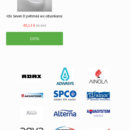
Ido Seven D pehmeä wc-istuinkansi
49,13 €
63,15 €
OSTA