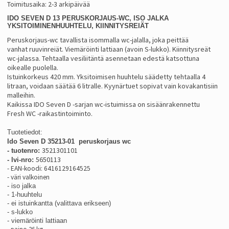
Toimitusaika: 2-3 arkipäivää
IDO SEVEN D 13 PERUSKORJAUS-WC, ISO JALKA
YKSITOIMINENHUUHTELU, KIINNITYSREIÄT
Peruskorjaus-wc tavallista isommalla wc-jalalla, joka peittää
vanhat ruuvinreiät. Viemäröinti lattiaan (avoin S-lukko). Kiinnitysreät
wc-jalassa. Tehtaalla vesiliitäntä asennetaan edestä katsottuna
oikealle puolella.
Istuinkorkeus 420 mm. Yksitoimisen huuhtelu säädetty tehtaalla 4
litraan, voidaan säätää 6 litralle. Kyynärtuet sopivat vain kovakantisiin
malleihin.
Kaikissa IDO Seven D -sarjan wc-istuimissa on sisäänrakennettu
Fresh WC -raikastintoiminto.
Tuotetiedot:
Ido Seven D 35213-01 peruskorjaus wc
3521301101
- tuotenro:
5650113
- lvi-nro:
- EAN-koodi: 6416129164525
- väri valkoinen
- iso jalka
- 1-huuhtelu
- ei istuinkantta (valittava erikseen)
- s-lukko
- viemäröinti lattiaan