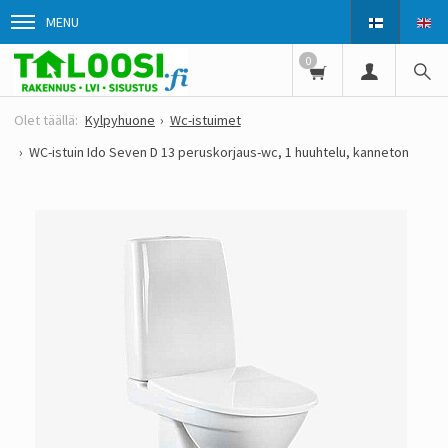
MENU
0
Kylpyhuone
Wc-istuimet
WC-istuin Ido Seven D 13 peruskorjaus-wc, 1 huuhtelu, kanneton