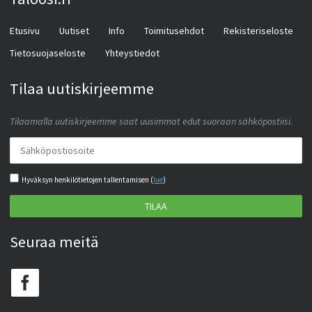
Etusivu
Uutiset
Info
Toimitusehdot
Rekisteriseloste
Tietosuojaseloste
Yhteystiedot
Tilaa uutiskirjeemme
Tilaamalla uutiskirjeemme saat uusimmat edut suoraan sähköpostiisi.
Hyväksyn henkilötietojen tallentamisen (
lue
)
TILAA
Seuraa meitä