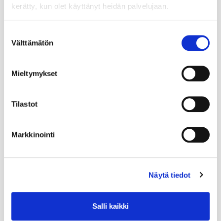
kerätty, kun olet käyttänyt heidän palvelujaan.
Suostumuksen
Välttämätön
valinta
Mieltymykset
Tilastot
Markkinointi
Näytä tiedot
Salli kaikki