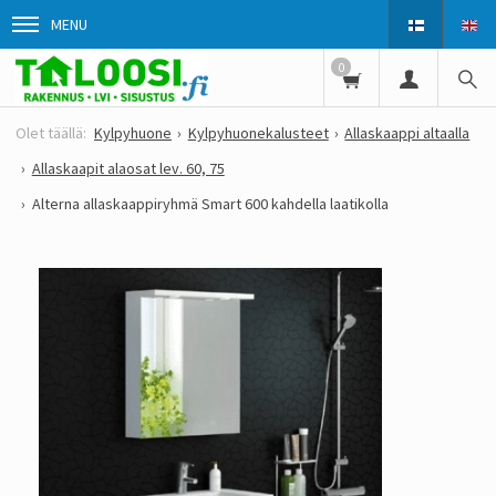
MENU
0
Kylpyhuone
Kylpyhuonekalusteet
Allaskaappi altaalla
Allaskaapit alaosat lev. 60, 75
Alterna allaskaappiryhmä Smart 600 kahdella laatikolla