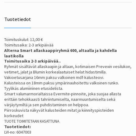
Tuotetiedot
Toimituskulut: 12,00 €
Toimitusaika: 2-3 arkipäivää
Alterna Smart allaskaappiryhmä 600, altaalla ja kahdella
laatikolla
To
imitusaika 2-3 arkipäivää..
Ryhmät sisältävät allaskaapin ja altaan, kotimaisen Prevexin vesilukon,
vetimet, jalat ja Blumin korkealaatuiset helat hidastimilla.
Vakioetusarjana 16mm paksu valkoinen mdf-kalusteovi.
Kalusteissa on 18mm paksu ympärinauhoitettu valkoinen runko.
Tyylikäs alumiininen etusidelista.
Smart valumarmorialtaissa Evermite-pinnoite, joka suojaa allasta
erittäin tehokkaasti tahriintumiselta, naarmuuntumiselta sekä
värjäytymiltä ja sen puhdistaminen on helppoa.
Piirroskuvista näkyvät kalusteiden mitat ja kiinnityspisteiden
korkeudet
TUOTE TOIMITETAAN KASATTUNA
Tuotetiedot:
LVI-no: 6047003