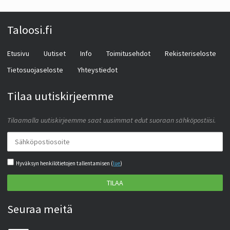
Taloosi.fi
Etusivu
Uutiset
Info
Toimitusehdot
Rekisteriseloste
Tietosuojaseloste
Yhteystiedot
Tilaa uutiskirjeemme
Tilaamalla uutiskirjeemme saat uusimmat edut suoraan sähköpostiisi.
Hyväksyn henkilötietojen tallentamisen (
lue
)
TILAA
Seuraa meitä