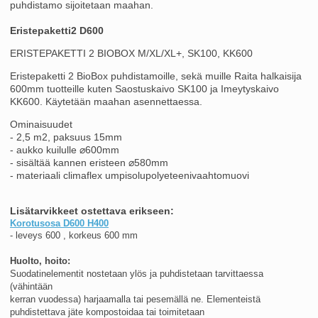
puhdistamo sijoitetaan maahan.
Eristepaketti2 D600
ERISTEPAKETTI 2 BIOBOX M/XL/XL+, SK100, KK600
Eristepaketti 2 BioBox puhdistamoille, sekä muille Raita halkaisija
600mm tuotteille kuten Saostuskaivo SK100 ja Imeytyskaivo
KK600. Käytetään maahan asennettaessa.
Ominaisuudet
- 2,5 m2, paksuus 15mm
- aukko kuilulle ⌀600mm
- sisältää kannen eristeen ⌀580mm
- materiaali climaflex umpisolupolyeteenivaahtomuovi
Lisätarvikkeet ostettava erikseen:
Korotusosa D600 H400
- leveys 600 , korkeus 600 mm
Huolto, hoito:
Suodatinelementit nostetaan ylös ja puhdistetaan tarvittaessa
(vähintään
kerran vuodessa) harjaamalla tai pesemällä ne. Elementeistä
puhdistettava jäte kompostoidaa tai toimitetaan