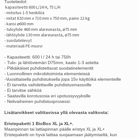
Tuotetiedot:
kapasiteetti 600 L/24 H, 75 L/H
- mitoitus 1-5 henkilöä
- mitat 820 mm x 710 mm x 750 mm, paino 22 kg
- kansi ⌀600 mm
- tuloyhde 460 mm alareunasta, ⌀75 mm
- lähtöyhde 130 mm alareunasta, ⌀75 mm
- suodatinlevyt
- materiaali PE-muovi
- Kapasiteetti: 600 l / 24 h tai 75l/h
- Tulo- ja lähtöviemäri D75mm, kaato 1-3 astetta
- Pitkäikäiset puhdistettavat suodatinelementit
- Luonnollinen mikrobitoiminta elementeissä
-Vuosittaisella puhdistuksella jopa 15v käyttöikä elementeille
- Ei tarvetta vaihdettaville puhdistusmassoille
- Ei tarvitse sähköä
- Saatavilla korotusosia eri upotussyvyyksille
- Nelivaiheinen puhdistusprosessi:
Lisätarvikkeet valittavissa yllä olevasta valikosta:
Eristepaketti 1 BioBox XL ja XL+.
Maanpinnan tai lattiapinnan päälle eristys XL ja XL+
Eristepaketti on hyvä laittaa suojaamaan jäätymiseltä, kun