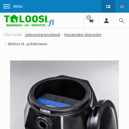
MENU
0
Jätevesijärjestelmät
Kesämökin jätevedet
Biobox XL -puhdistamo