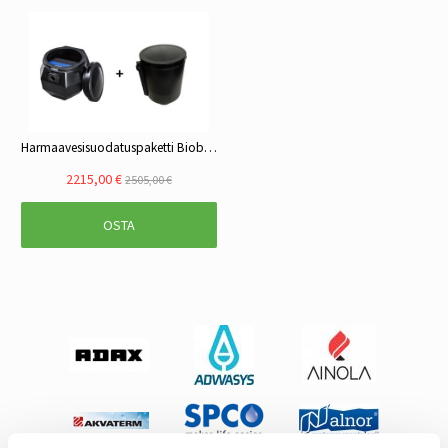
Harmaavesisuodatuspaketti Biobox XL ja saostuskaivo SK 100-250L
2215,00 €
2505,00 €
OSTA