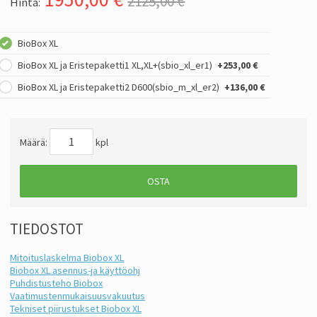
2125,00 €
Hinta:
BioBox XL
BioBox XL ja Eristepaketti1 XL,XL+(sbio_xl_er1)
+253,00 €
BioBox XL ja Eristepaketti2 D600(sbio_m_xl_er2)
+136,00 €
Määrä:
kpl
OSTA
TIEDOSTOT
Mitoituslaskelma Biobox XL
Biobox XL asennus-ja käyttöohj
Puhdistusteho Biobox
Vaatimustenmukaisuusvakuutus
Tekniset piirustukset Biobox XL