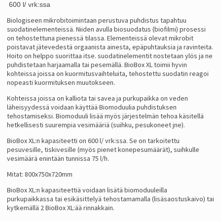
600 l/ vrk:ssa
Biologiseen mikrobitoimintaan perustuva puhdistus tapahtuu
suodatinelementeissä. Niiden avulla biosuodatus (biofilmi) prosessi
on tehostettuna pienessä tilassa. Elementeissä olevat mikrobit
poistavat jätevedestä orgaanista ainesta, epäpuhtauksia ja ravinteita.
Hoito on helppo suorittaa itse. suodatinelementit nostetaan ylös ja ne
puhdistetaan harjaamalla tai pesemällä. BioBox XL toimii hyvin
kohteissa joissa on kuormitusvaihteluita, tehostettu suodatin reagoi
nopeasti kuormituksen muutokseen.
Kohteissa joissa on kalliota tai savea ja purkupaikka on veden
läheisyydessä voidaan käyttää Biomoduulia puhdistuksen
tehostamiseksi. Biomoduuli lisää myös järjestelmän tehoa käsitellä
hetkellisesti suurempia vesimääriä (suihku, pesukoneet jne).
BioBox XL:n kapasiteetti on 600 l/ vrk:ssa. Se on tarkoitettu
pesuvesille, tiskivesille (myös pienet konepesumäärät), suihkulle
vesimäärä enintään tunnissa 75 l/h.
Mitat: 800x750x720mm
BioBox XL:n kapasiteettiä voidaan lisätä biomoduuleilla
purkupaikkassa tai esikäsittelyä tehostamamalla (lisäsaostuskaivo) tai
kytkemällä 2 BioBox XL:ää rinnakkain.