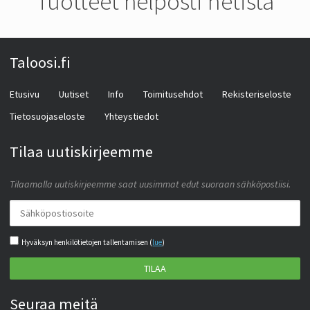
Tuotteet helposti netistä
Taloosi.fi
Etusivu
Uutiset
Info
Toimitusehdot
Rekisteriseloste
Tietosuojaseloste
Yhteystiedot
Tilaa uutiskirjeemme
Tilaamalla uutiskirjeemme saat uusimmat edut suoraan sähköpostiisi.
Hyväksyn henkilötietojen tallentamisen (
lue
)
TILAA
Seuraa meitä