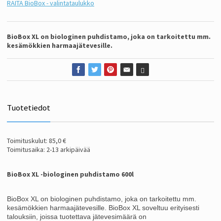
RAITA BioBox - valintataulukko
BioBox XL on biologinen puhdistamo, joka on tarkoitettu mm.
kesämökkien harmaajätevesille.
Tuotetiedot
Toimituskulut: 85,0 €
Toimitusaika: 2-13 arkipäivää
BioBox XL -biologinen puhdistamo 600l
BioBox XL on biologinen puhdistamo, joka on tarkoitettu mm.
kesämökkien harmaajätevesille. BioBox XL soveltuu erityisesti
talouksiin, joissa tuotettava jätevesimäärä on