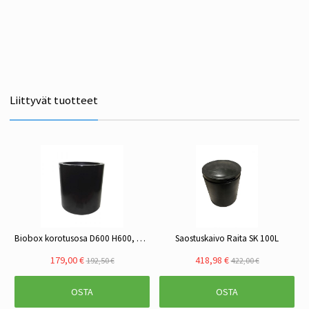
Liittyvät tuotteet
Biobox korotusosa D600 H600, BioBox M, XL, XL+ malleihin
Saostuskaivo Raita SK 100L
179,00 €
418,98 €
192,50 €
422,00 €
OSTA
OSTA